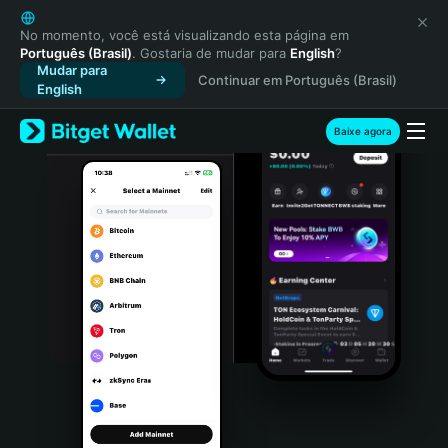
English
日本語
No momento, você está visualizando esta página em
Português (Brasil)
. Gostaria de mudar para
English
?
Tiếng Việt
Mudar para
Continuar em Português (Brasil)
Русский
English
Español (Latinoamérica)
Türkçe
Baixe agora
Italiano
Français
Deutsch
简体中文
繁體中文
Português (Portugal)
Bahasa Indonesia
ภาษาไทย
हिन्दी
বাংলা
Español
Português (Brasil)
Español (Argentina)