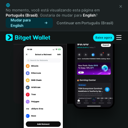
English
日本語
No momento, você está visualizando esta página em
Português (Brasil)
. Gostaria de mudar para
English
?
Tiếng Việt
Mudar para
Continuar em Português (Brasil)
Русский
English
Español (Latinoamérica)
Türkçe
Baixe agora
Italiano
Français
Deutsch
简体中文
繁體中文
Português (Portugal)
Bahasa Indonesia
ภาษาไทย
हिन्दी
বাংলা
Español
Português (Brasil)
Español (Argentina)