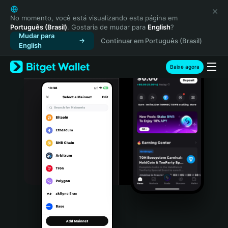
English
日本語
No momento, você está visualizando esta página em
Português (Brasil)
. Gostaria de mudar para
English
?
Tiếng Việt
Mudar para
Continuar em Português (Brasil)
Русский
English
Español (Latinoamérica)
Türkçe
Baixe agora
Italiano
Français
Deutsch
简体中文
繁體中文
Português (Portugal)
Bahasa Indonesia
ภาษาไทย
हिन्दी
বাংলা
Español
Português (Brasil)
Español (Argentina)