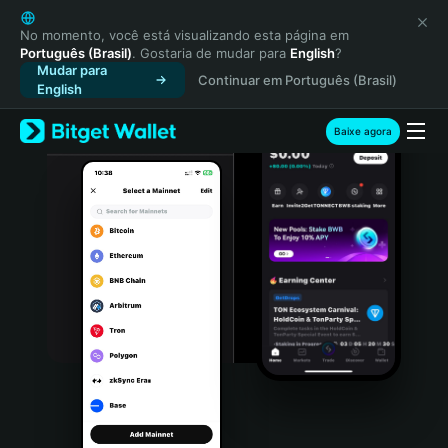
English
日本語
No momento, você está visualizando esta página em
Português (Brasil)
. Gostaria de mudar para
English
?
Tiếng Việt
Mudar para
Continuar em Português (Brasil)
Русский
English
Español (Latinoamérica)
Türkçe
Baixe agora
Italiano
Français
Deutsch
简体中文
繁體中文
Português (Portugal)
Bahasa Indonesia
ภาษาไทย
हिन्दी
বাংলা
Español
Português (Brasil)
Español (Argentina)