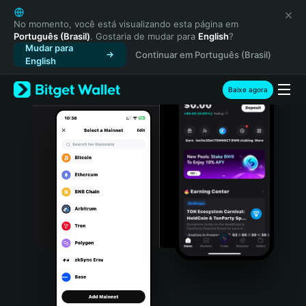
English
日本語
No momento, você está visualizando esta página em
Português (Brasil)
. Gostaria de mudar para
English
?
Tiếng Việt
Mudar para
Continuar em Português (Brasil)
Русский
English
Español (Latinoamérica)
Türkçe
Baixe agora
Italiano
Français
Deutsch
简体中文
繁體中文
Português (Portugal)
Bahasa Indonesia
ภาษาไทย
हिन्दी
বাংলা
Español
Português (Brasil)
Español (Argentina)