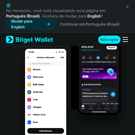
English
日本語
No momento, você está visualizando esta página em
Português (Brasil)
. Gostaria de mudar para
English
?
Tiếng Việt
Mudar para
Continuar em Português (Brasil)
Русский
English
Español (Latinoamérica)
Türkçe
Baixe agora
Italiano
Français
Deutsch
简体中文
繁體中文
Português (Portugal)
Bahasa Indonesia
ภาษาไทย
हिन्दी
বাংলা
Español
Português (Brasil)
Español (Argentina)