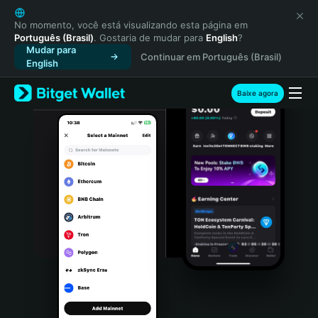
English
日本語
No momento, você está visualizando esta página em
Português (Brasil)
. Gostaria de mudar para
English
?
Tiếng Việt
Mudar para
Continuar em Português (Brasil)
Русский
English
Español (Latinoamérica)
Türkçe
Baixe agora
Italiano
Français
Deutsch
简体中文
繁體中文
Português (Portugal)
Bahasa Indonesia
ภาษาไทย
हिन्दी
বাংলা
Español
Português (Brasil)
Español (Argentina)