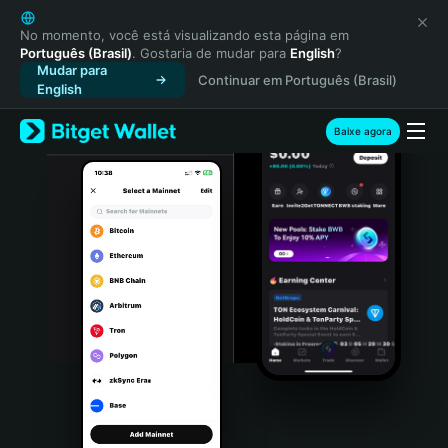
English
日本語
No momento, você está visualizando esta página em
Português (Brasil)
. Gostaria de mudar para
English
?
Tiếng Việt
Mudar para
Continuar em Português (Brasil)
Русский
English
Español (Latinoamérica)
Türkçe
Baixe agora
Italiano
Français
Deutsch
简体中文
繁體中文
Português (Portugal)
Bahasa Indonesia
ภาษาไทย
हिन्दी
বাংলা
Español
Português (Brasil)
Español (Argentina)