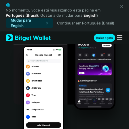
English
日本語
No momento, você está visualizando esta página em
Português (Brasil)
. Gostaria de mudar para
English
?
Tiếng Việt
Mudar para
Continuar em Português (Brasil)
Русский
English
Español (Latinoamérica)
Türkçe
Baixe agora
Italiano
Français
Deutsch
简体中文
繁體中文
Português (Portugal)
Bahasa Indonesia
ภาษาไทย
हिन्दी
বাংলা
Español
Português (Brasil)
Español (Argentina)