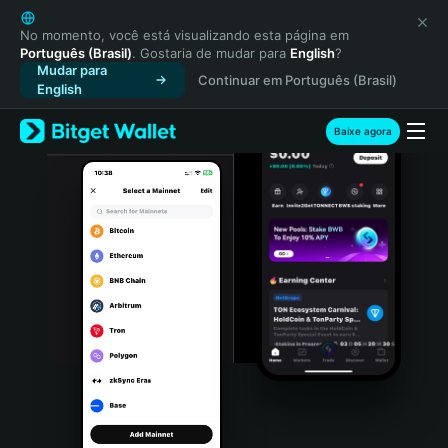
English
日本語
No momento, você está visualizando esta página em
Português (Brasil)
. Gostaria de mudar para
English
?
Tiếng Việt
Mudar para
Continuar em Português (Brasil)
Русский
English
Español (Latinoamérica)
Türkçe
Baixe agora
Italiano
Français
Deutsch
简体中文
繁體中文
Português (Portugal)
Bahasa Indonesia
ภาษาไทย
हिन्दी
বাংলা
Español
Português (Brasil)
Español (Argentina)