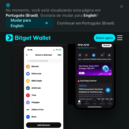
English
日本語
No momento, você está visualizando esta página em
Português (Brasil)
. Gostaria de mudar para
English
?
Tiếng Việt
Mudar para
Continuar em Português (Brasil)
Русский
English
Español (Latinoamérica)
Türkçe
Baixe agora
Italiano
Français
Deutsch
简体中文
繁體中文
Português (Portugal)
Bahasa Indonesia
ภาษาไทย
हिन्दी
বাংলা
Español
Português (Brasil)
Español (Argentina)