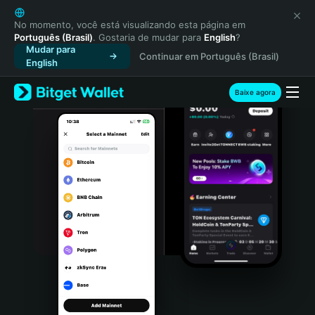
English
日本語
No momento, você está visualizando esta página em
Português (Brasil)
. Gostaria de mudar para
English
?
Tiếng Việt
Mudar para
Continuar em Português (Brasil)
Русский
English
Español (Latinoamérica)
Türkçe
Baixe agora
Italiano
Français
Deutsch
简体中文
繁體中文
Português (Portugal)
Bahasa Indonesia
ภาษาไทย
हिन्दी
বাংলা
Español
Português (Brasil)
Español (Argentina)