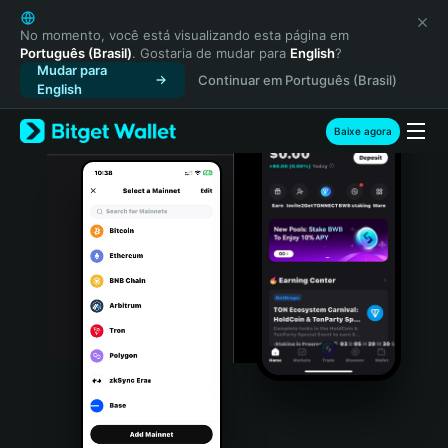
English
日本語
No momento, você está visualizando esta página em
Português (Brasil)
. Gostaria de mudar para
English
?
Tiếng Việt
Mudar para
Continuar em Português (Brasil)
Русский
English
Español (Latinoamérica)
Türkçe
Baixe agora
Italiano
Français
Deutsch
简体中文
繁體中文
Português (Portugal)
Bahasa Indonesia
ภาษาไทย
हिन्दी
বাংলা
Español
Português (Brasil)
Español (Argentina)