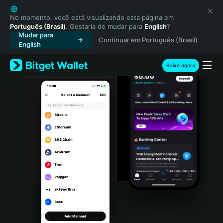
English
日本語
No momento, você está visualizando esta página em
Português (Brasil)
. Gostaria de mudar para
English
?
Tiếng Việt
Mudar para
Continuar em Português (Brasil)
Русский
English
Español (Latinoamérica)
Türkçe
Baixe agora
Italiano
Français
Deutsch
简体中文
繁體中文
Português (Portugal)
Bahasa Indonesia
ภาษาไทย
हिन्दी
বাংলা
Español
Português (Brasil)
Español (Argentina)