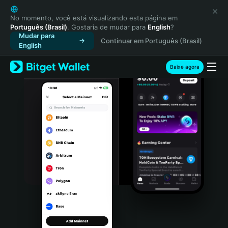
English
日本語
No momento, você está visualizando esta página em
Português (Brasil)
. Gostaria de mudar para
English
?
Tiếng Việt
Mudar para
Continuar em Português (Brasil)
Русский
English
Español (Latinoamérica)
Türkçe
Baixe agora
Italiano
Français
Deutsch
简体中文
繁體中文
Português (Portugal)
Bahasa Indonesia
ภาษาไทย
हिन्दी
বাংলা
Español
Português (Brasil)
Español (Argentina)