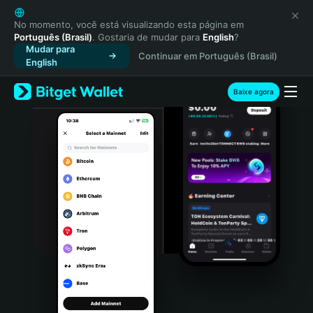
English
日本語
No momento, você está visualizando esta página em
Português (Brasil)
. Gostaria de mudar para
English
?
Tiếng Việt
Mudar para
Continuar em Português (Brasil)
Русский
English
Español (Latinoamérica)
Türkçe
Baixe agora
Italiano
Français
Deutsch
简体中文
繁體中文
Português (Portugal)
Bahasa Indonesia
ภาษาไทย
हिन्दी
বাংলা
Español
Português (Brasil)
Español (Argentina)