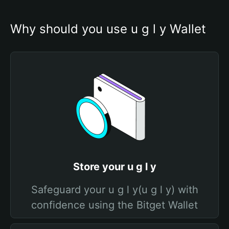
Why should you use u g l y Wallet
Store your u g l y
Safeguard your u g l y(u g l y) with
confidence using the Bitget Wallet