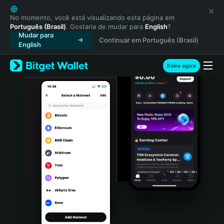
English
日本語
No momento, você está visualizando esta página em
Português (Brasil)
. Gostaria de mudar para
English
?
Tiếng Việt
Mudar para
Continuar em Português (Brasil)
Русский
English
Español (Latinoamérica)
Türkçe
Baixe agora
Italiano
Français
Deutsch
简体中文
繁體中文
Português (Portugal)
Bahasa Indonesia
ภาษาไทย
हिन्दी
বাংলা
Español
Português (Brasil)
Español (Argentina)