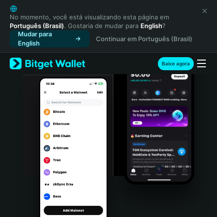
English
日本語
No momento, você está visualizando esta página em
Português (Brasil)
. Gostaria de mudar para
English
?
Tiếng Việt
Mudar para
Continuar em Português (Brasil)
Русский
English
Español (Latinoamérica)
Türkçe
Baixe agora
Italiano
Français
Deutsch
简体中文
繁體中文
Português (Portugal)
Bahasa Indonesia
ภาษาไทย
हिन्दी
বাংলা
Español
Português (Brasil)
Español (Argentina)