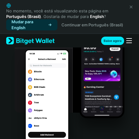
English
日本語
No momento, você está visualizando esta página em
Português (Brasil)
. Gostaria de mudar para
English
?
Tiếng Việt
Mudar para
Continuar em Português (Brasil)
Русский
English
Español (Latinoamérica)
Türkçe
Baixe agora
Italiano
Français
Deutsch
简体中文
繁體中文
Português (Portugal)
Bahasa Indonesia
ภาษาไทย
हिन्दी
বাংলা
Español
Português (Brasil)
Español (Argentina)