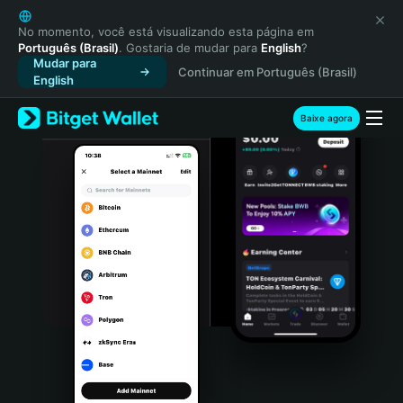
English
日本語
No momento, você está visualizando esta página em
Português (Brasil)
. Gostaria de mudar para
English
?
Tiếng Việt
Mudar para
Continuar em Português (Brasil)
Русский
English
Español (Latinoamérica)
Türkçe
Baixe agora
Italiano
Français
Deutsch
简体中文
繁體中文
Português (Portugal)
Bahasa Indonesia
ภาษาไทย
हिन्दी
বাংলা
Español
Português (Brasil)
Español (Argentina)