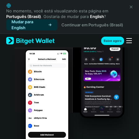
English
日本語
No momento, você está visualizando esta página em
Português (Brasil)
. Gostaria de mudar para
English
?
Tiếng Việt
Mudar para
Continuar em Português (Brasil)
Русский
English
Español (Latinoamérica)
Türkçe
Baixe agora
Italiano
Français
Deutsch
简体中文
繁體中文
Português (Portugal)
Bahasa Indonesia
ภาษาไทย
हिन्दी
বাংলা
Español
Português (Brasil)
Español (Argentina)