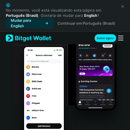
English
日本語
No momento, você está visualizando esta página em
Português (Brasil)
. Gostaria de mudar para
English
?
Tiếng Việt
Mudar para
Continuar em Português (Brasil)
Русский
English
Español (Latinoamérica)
Türkçe
Baixe agora
Italiano
Français
Deutsch
简体中文
繁體中文
Português (Portugal)
Bahasa Indonesia
ภาษาไทย
हिन्दी
বাংলা
Español
Português (Brasil)
Español (Argentina)