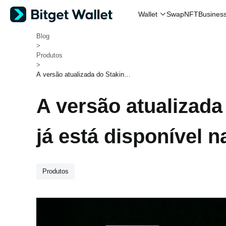
Swap
NFT
Wallet
Busines
Bitget Wallet
>
Blog
>
Produtos
>
A versão atualizada do Staking
de BGB já está disponível na Bi
tget Wallet
A versão atualizad
já está disponível n
Produtos