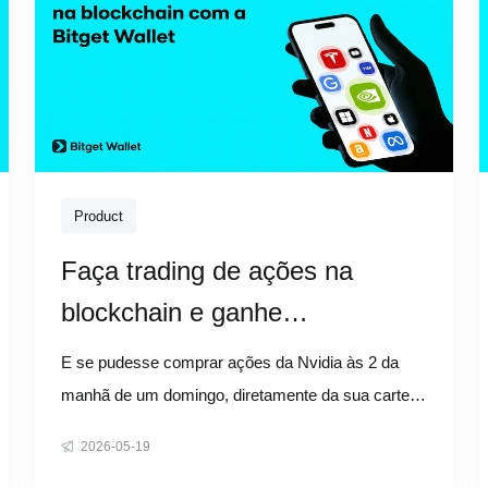
Product
Faça trading de ações na
blockchain e ganhe
recompensas 24 horas por dia
E se pudesse comprar ações da Nvidia às 2 da
manhã de um domingo, diretamente da sua carteira
digital? Não é preciso esperar que os mercados
2026-05-19
abram. Sem depósito mínimo. Sem burocracia