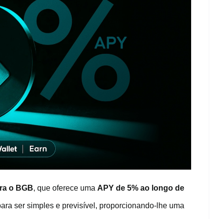
ara o BGB
, que oferece uma
APY de 5% ao longo de
para ser simples e previsível, proporcionando-lhe uma