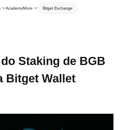
Academy
s
More
Bitget Exchange
a do Staking de BGB
a Bitget Wallet