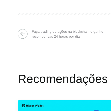
Faça trading de ações na blockchain e ganhe
recompensas 24 horas por dia
Recomendações