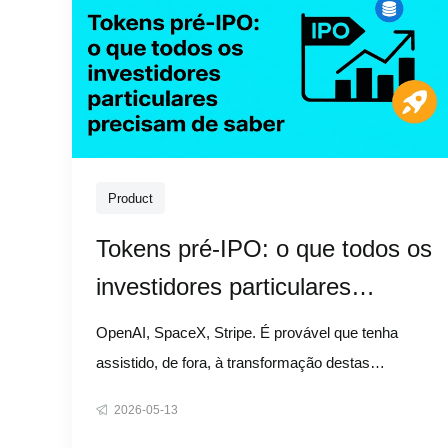
Product
Tokens pré-IPO: o que todos os
investidores particulares
precisam de saber
OpenAI, SpaceX, Stripe. É provável que tenha
assistido, de fora, à transformação destas
empresas em histórias de riqueza que atravessam
2026-05-13
gerações. Os fundos de capital de risco entraram