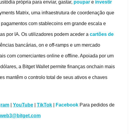
stódia própria para enviar, gastar,
poupar
e
investir
yments Matrix, uma infraestrutura de coordenação que
tir pagamentos com stablecoins em grande escala e
as por IA. Os utilizadores podem aceder a
cartões de
ências bancárias, on e off-ramps e um mercado
itais com comerciantes online e offline. Apoiada por um
ólares, a Bitget Wallet permite finanças onchain mais
res mantêm o controlo total de seus ativos e chaves
gram
|
YouTube
|
TikTok
|
Facebook
Para pedidos de
.web3@bitget.com