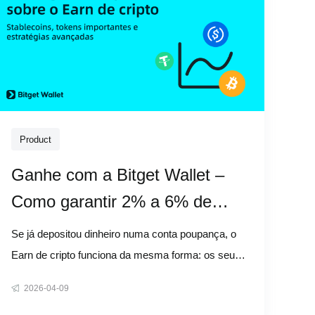
Product
Ganhe com a Bitget Wallet –
Como garantir 2% a 6% de
APY nas suas cripto
Se já depositou dinheiro numa conta poupança, o
Earn de cripto funciona da mesma forma: os seus
ativos parados geram rendimentos por si. A maior
2026-04-09
diferença é que, em vez de um banco, os seus