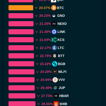
20.07%
BTC
20.23%
GNO
21.25%
NEXO
21.30%
LINK
21.64%
KCS
22.17%
LTC
22.75%
BTT
23.22%
BGB
24.20%
WLFI
24.94%
VVV
25.40%
JUP
27.73%
HBAR
28.66%
SHIB