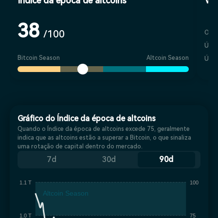
Índice da época de altcoins
Val
38
/100
Ont
Últi
Bitcoin Season
Altcoin Season
Últi
Gráfico do Índice da época de altcoins
Quando o Índice da época de altcoins excede 75, geralmente
indica que as altcoins estão a superar a Bitcoin, o que sinaliza
uma rotação de capital dentro do mercado.
7d
30d
90d
1.1 T
100
Altcoin Season
1.0 T
75