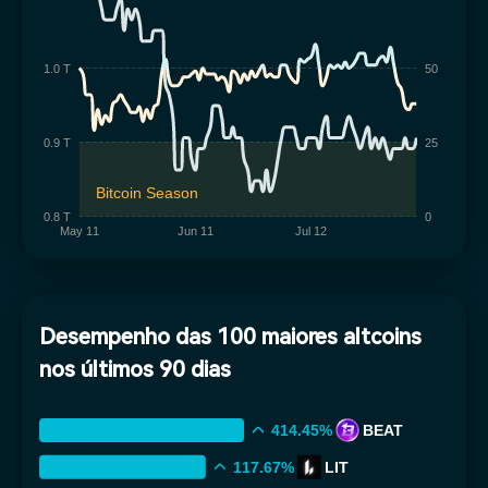
1.0 T
50
0.9 T
25
Bitcoin Season
0.8 T
0
May 11
Jun 11
Jul 12
Desempenho das 100 maiores altcoins
nos últimos 90 dias
414.45%
BEAT
117.67%
LIT