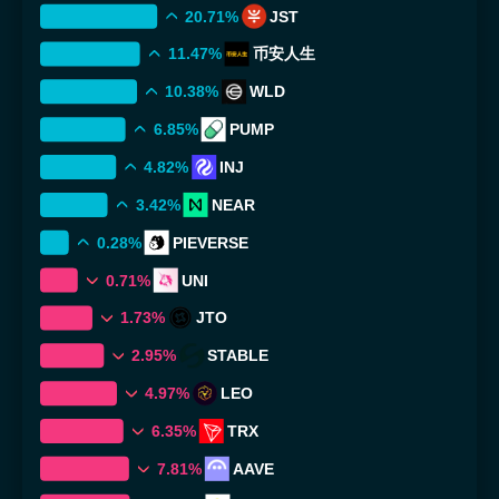
20.71%
JST
11.47%
币安人生
10.38%
WLD
6.85%
PUMP
4.82%
INJ
3.42%
NEAR
0.28%
PIEVERSE
0.71%
UNI
1.73%
JTO
2.95%
STABLE
4.97%
LEO
6.35%
TRX
7.81%
AAVE