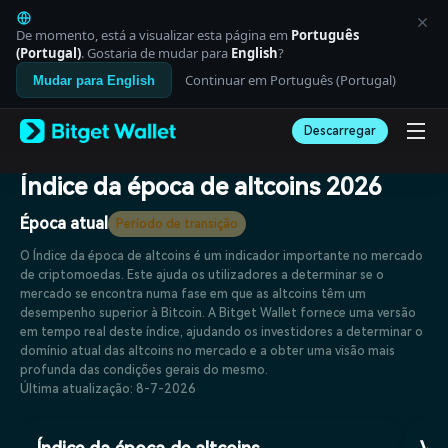
English
日本語
De momento, está a visualizar esta página em
Português
Tiếng Việt
(Portugal)
. Gostaria de mudar para
English
?
Русский
Continuar em Português (Portugal)
Mudar para English
Español (Latinoamérica)
Türkçe
Descarregar
Italiano
Français
Deutsch
Índice da época de altcoins 2026
简体中文
繁體中文
Época atual
Período de transição
Português (Portugal)
O Índice da época de altcoins é um indicador importante no mercado
Bahasa Indonesia
de criptomoedas. Este ajuda os utilizadores a determinar se o
ภาษาไทย
mercado se encontra numa fase em que as altcoins têm um
العربية
desempenho superior à Bitcoin. A Bitget Wallet fornece uma versão
हिन्दी
em tempo real deste índice, ajudando os investidores a determinar o
বাংলা
domínio atual das altcoins no mercado e a obter uma visão mais
Español
profunda das condições gerais do mesmo.
Português (Brasil)
Última atualização: 8-7-2026
Español (Argentina)