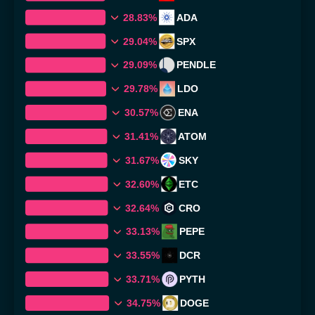
28.83%
ADA
29.04%
SPX
29.09%
PENDLE
29.78%
LDO
30.57%
ENA
31.41%
ATOM
31.67%
SKY
32.60%
ETC
32.64%
CRO
33.13%
PEPE
33.55%
DCR
33.71%
PYTH
34.75%
DOGE