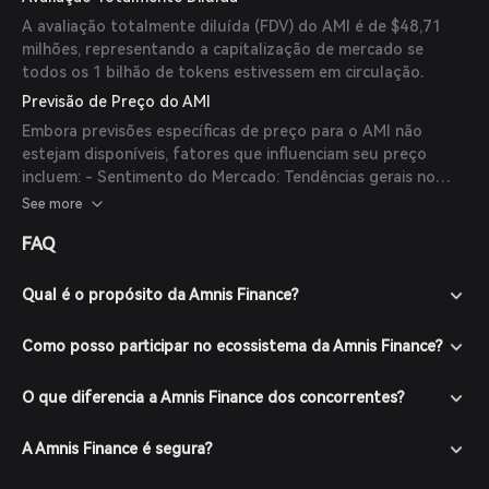
A avaliação totalmente diluída (FDV) do AMI é de $48,71
milhões, representando a capitalização de mercado se
todos os 1 bilhão de tokens estivessem em circulação.
Previsão de Preço do AMI
Embora previsões específicas de preço para o AMI não
estejam disponíveis, fatores que influenciam seu preço
incluem: - Sentimento do Mercado: Tendências gerais no
mercado de criptomoedas podem impactar o preço do AMI.
See more
- Adoção: O aumento do uso das soluções de staking
FAQ
líquido da Amnis Finance pode impulsionar a demanda pelos
tokens AMI. - Desenvolvimentos do Ecossistema: Parcerias,
integrações e atualizações de protocolo podem afetar
Qual é o propósito da Amnis Finance?
positivamente o valor do token. Investidores devem realizar
pesquisas detalhadas e considerar as condições do
Como posso participar no ecossistema da Amnis Finance?
mercado antes de tomar decisões de investimento.
O que diferencia a Amnis Finance dos concorrentes?
A Amnis Finance é segura?