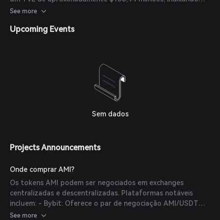
envolvimento constante dos usuários e confiança no
See more
protocolo. - Atualização de Tokenomics: O token AMI
Upcoming Events
possui um suprimento total de 1 bilhão de tokens, com
alocações para recompensas comunitárias, equipe,
iniciativas do ecossistema, marketing e mais, garantindo
crescimento e desenvolvimento equilibrados.
Sem dados
Projects Announcements
Onde comprar AMI?
Os tokens AMI podem ser negociados em exchanges
centralizadas e descentralizadas. Plataformas notáveis
incluem: - Bybit: Oferece o par de negociação AMI/USDT
com liquidez significativa. - Cellana Finance: Suporta
See more