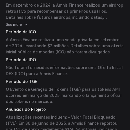
interessados em construir na Aptos usando a expertise da
Em dezembro de 2024, a Amnis Finance realizou um airdrop
Amnis.
retroativo para recompensar os primeiros usuários.
Detalhes sobre futuros airdrops, incluindo datas,
quantidades de tokens e critérios de elegibilidade, ainda
See more
não foram anunciados.
Período da ICO
A Amnis Finance realizou uma venda privada em setembro
de 2024, levantando $2 milhões. Detalhes sobre uma oferta
inicial pública de moedas (ICO) não foram divulgados.
Período da IDO
Não foram fornecidas informações sobre uma Oferta Inicial
DEX (IDO) para a Amnis Finance.
Período do TGE
O Evento de Geração de Tokens (TGE) para os tokens AMI
ocorreu em março de 2025, marcando o lançamento oficial
dos tokens no mercado.
Anúncios do Projeto
Atualizações recentes incluem: - Valor Total Bloqueado
(TVL): Em 30 de junho de 2025, a Amnis Finance reportou
um TVL de aproximadamente $168,44 milhões, indicando