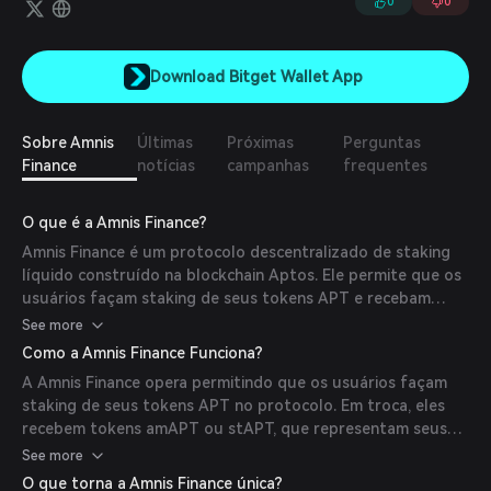
0
0
Download Bitget Wallet App
Sobre Amnis
Últimas
Próximas
Perguntas
Finance
notícias
campanhas
frequentes
O que é a Amnis Finance?
Amnis Finance é um protocolo descentralizado de staking
líquido construído na blockchain Aptos. Ele permite que os
usuários façam staking de seus tokens APT e recebam
tokens derivativos líquidos, como amAPT e stAPT, que
See more
podem ser utilizados em várias aplicações de finanças
Como a Amnis Finance Funciona?
descentralizadas (DeFi) sem a necessidade de desbloquear
A Amnis Finance opera permitindo que os usuários façam
seus tokens originais. Essa abordagem permite que os
staking de seus tokens APT no protocolo. Em troca, eles
usuários ganhem recompensas de staking enquanto
recebem tokens amAPT ou stAPT, que representam seus
mantêm a liquidez, aumentando assim a flexibilidade e
ativos em staking. Esses tokens de staking líquido
See more
eficiência dos seus ativos.
acumulam recompensas automaticamente e podem ser
O que torna a Amnis Finance única?