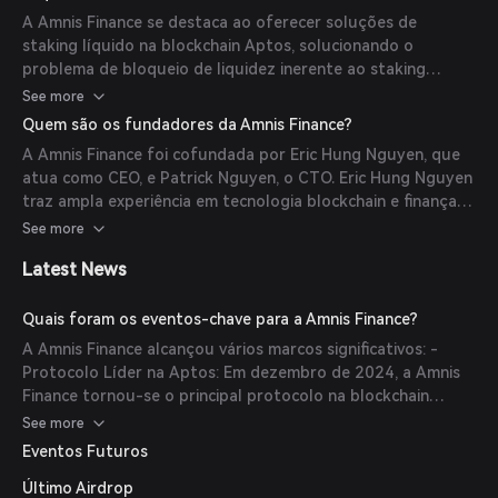
negociados ou usados em outras atividades DeFi,
A Amnis Finance se destaca ao oferecer soluções de
proporcionando aos usuários a capacidade de ganhar
staking líquido na blockchain Aptos, solucionando o
recompensas sem bloquear seus ativos. O protocolo utiliza
problema de bloqueio de liquidez inerente ao staking
a segurança e escalabilidade da blockchain Aptos para
tradicional. Características principais incluem: - Staking
See more
garantir operações eficientes e seguras.
Líquido: Usuários podem fazer staking de tokens APT e
Quem são os fundadores da Amnis Finance?
receber tokens amAPT ou stAPT, permitindo a participação
A Amnis Finance foi cofundada por Eric Hung Nguyen, que
em atividades DeFi enquanto ganham recompensas de
atua como CEO, e Patrick Nguyen, o CTO. Eric Hung Nguyen
staking. - Tokenização de Rendimentos: O protocolo
traz ampla experiência em tecnologia blockchain e finanças
introduz a tokenização de rendimento, dividindo os ativos
descentralizadas, enquanto Patrick Nguyen é especialista
See more
em staking em componentes de principal e rendimento,
no desenvolvimento de soluções blockchain seguras e
oferecendo flexibilidade na criação de estratégias
Latest News
escaláveis. Juntos, eles lideram o desenvolvimento e a
financeiras. - Governança: Detentores do token AMI têm
direção estratégica da Amnis Finance.
direitos de governança, permitindo que proponham, votem
Quais foram os eventos-chave para a Amnis Finance?
e implementem mudanças no protocolo, garantindo um
desenvolvimento orientado pela comunidade.
A Amnis Finance alcançou vários marcos significativos: -
Protocolo Líder na Aptos: Em dezembro de 2024, a Amnis
Finance tornou-se o principal protocolo na blockchain
Aptos, com mais de $280 milhões em Valor Total Bloqueado
See more
(TVL). - Lançamento do Movementum Accelerator: O
Eventos Futuros
protocolo lançou o Movementum Accelerator, atraindo mais
Último Airdrop
de 200 inscrições de desenvolvedores e empreendedores