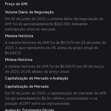
negociação de AMI com vários pares. - Hyperion: Fornece
Preço do AMI
uma plataforma para negociação de tokens AMI. Os
Volume Diário de Negociação
usuários devem garantir o uso de exchanges confiáveis e
exercer cautela durante as transações.
Em 30 de junho de 2025, o volume diário de negociação do
AMI foi de aproximadamente $362.083, indicando
participação ativa no mercado.
Máxima Histórica
A máxima histórica do AMI foi de $0,1370 em 25 de junho de
2025, o que representa 64,4% acima do preço atual de
$0,04872.
Mínima Histórica
A mínima histórica do AMI foi de $0,03619 em 28 de março
de 2025, 34,6% abaixo do preço atual.
Capitalização de Mercado e Avaliação
Capitalização de Mercado
Em 30 de junho de 2025, a capitalização de mercado do AMI
foi aproximadamente $4,54 milhões, posicionando-o na
posição #2397 entre as criptomoedas.
Avaliação Totalmente Diluída