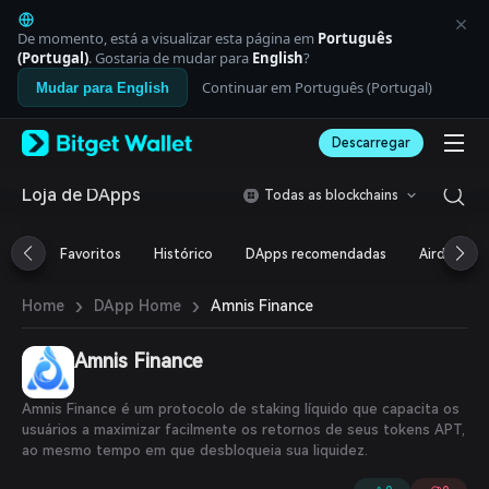
English
日本語
De momento, está a visualizar esta página em
Português
Tiếng Việt
(Portugal)
. Gostaria de mudar para
English
?
Русский
Continuar em Português (Portugal)
Mudar para English
Español (Latinoamérica)
Türkçe
Descarregar
Italiano
Français
Deutsch
Loja de DApps
Todas as blockchains
简体中文
繁體中文
Favoritos
Histórico
DApps recomendadas
Airdrop
Português (Portugal)
Bahasa Indonesia
›
›
Amnis Finance
Home
DApp Home
ภาษาไทย
العربية
हिन्दी
Amnis Finance
বাংলা
Español
Amnis Finance é um protocolo de staking líquido que capacita os
Português (Brasil)
usuários a maximizar facilmente os retornos de seus tokens APT,
Español (Argentina)
ao mesmo tempo em que desbloqueia sua liquidez.