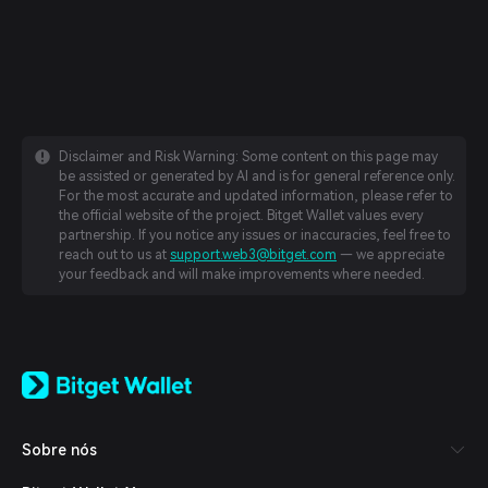
Disclaimer and Risk Warning: Some content on this page may
be assisted or generated by AI and is for general reference only.
For the most accurate and updated information, please refer to
the official website of the project. Bitget Wallet values every
partnership. If you notice any issues or inaccuracies, feel free to
reach out to us at
support.web3@bitget.com
— we appreciate
your feedback and will make improvements where needed.
English
日本語
Tiếng Việt
Русский
Sobre nós
Español (Latinoamérica)
Türkçe