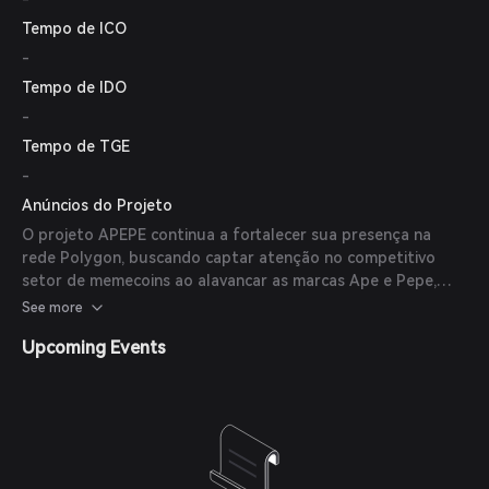
Tempo de ICO
-
Tempo de IDO
-
Tempo de TGE
-
Anúncios do Projeto
O projeto APEPE continua a fortalecer sua presença na
rede Polygon, buscando captar atenção no competitivo
setor de memecoins ao alavancar as marcas Ape e Pepe,
focando no engajamento da comunidade e na acessibilidade
See more
em exchanges.
Upcoming Events