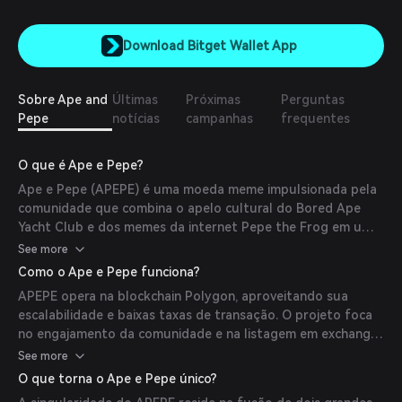
Download Bitget Wallet App
Sobre Ape and
Últimas
Próximas
Perguntas
Pepe
notícias
campanhas
frequentes
O que é Ape e Pepe?
Ape e Pepe (APEPE) é uma moeda meme impulsionada pela
comunidade que combina o apelo cultural do Bored Ape
Yacht Club e dos memes da internet Pepe the Frog em um
projeto unificado de criptomoeda. Seu objetivo é criar uma
See more
identidade cultural compartilhada ao misturar essas duas
Como o Ape e Pepe funciona?
culturas icônicas de cripto/online.
APEPE opera na blockchain Polygon, aproveitando sua
escalabilidade e baixas taxas de transação. O projeto foca
no engajamento da comunidade e na listagem em exchanges
para impulsionar o crescimento, enfatizando força coletiva
See more
e mensagens preparadas para viralização.
O que torna o Ape e Pepe único?