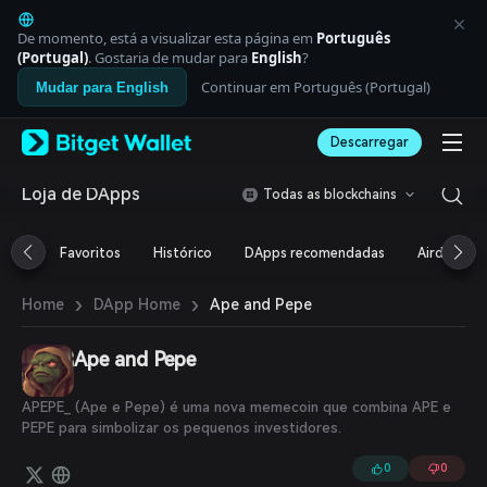
English
日本語
De momento, está a visualizar esta página em
Português
Tiếng Việt
(Portugal)
. Gostaria de mudar para
English
?
Русский
Continuar em Português (Portugal)
Mudar para English
Español (Latinoamérica)
Türkçe
Descarregar
Italiano
Français
Deutsch
Loja de DApps
Todas as blockchains
简体中文
繁體中文
Favoritos
Histórico
DApps recomendadas
Airdrop
Português (Portugal)
Bahasa Indonesia
›
›
Ape and Pepe
Home
DApp Home
ภาษาไทย
العربية
हिन्दी
Ape and Pepe
বাংলা
Español
APEPE_ (Ape e Pepe) é uma nova memecoin que combina APE e
Português (Brasil)
PEPE para simbolizar os pequenos investidores.
Español (Argentina)
0
0