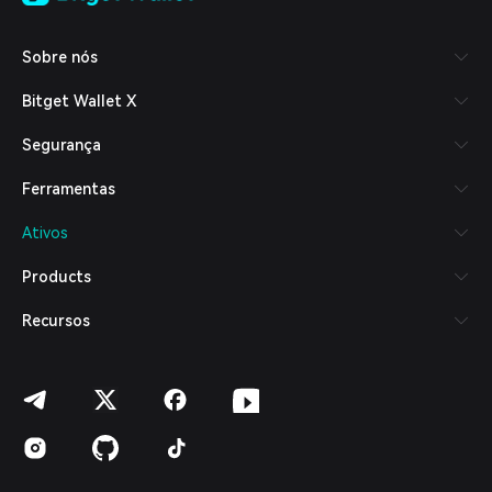
Tiếng Việt
Русский
Sobre nós
Español (Latinoamérica)
Türkçe
Bitget Wallet X
Italiano
Français
Segurança
Deutsch
简体中文
Ferramentas
繁體中文
Português (Portugal)
Ativos
Bahasa Indonesia
ภาษาไทย
Products
العربية
हिन्दी
Recursos
বাংলা
Español
Português (Brasil)
Español (Argentina)