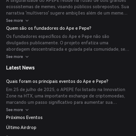
A singularidade do APEPE reside na fusão de dois grandes
ecossistemas de memes, visando públicos sobrepostos. Sua
narrativa 'multiverso' sugere ambições além de um meme
estático, embora casos de uso concretos ou detalhes do
See more
roteiro permaneçam indefinidos em comparação a tokens
Quem são os fundadores do Ape e Pepe?
focados em utilidade.
Os fundadores específicos do Ape e Pepe não são
divulgados publicamente. O projeto enfatiza uma
abordagem descentralizada e guiada pela comunidade, sem
uma equipe centralizada.
See more
Latest News
Quais foram os principais eventos do Ape e Pepe?
Em 25 de julho de 2025, o APEPE foi listado na Innovation
Zone na HTX, uma importante exchange de criptomoedas,
marcando um passo significativo para aumentar sua
acessibilidade e visibilidade dentro do mercado cripto mais
See more
amplo.
Próximos Eventos
Último Airdrop
-