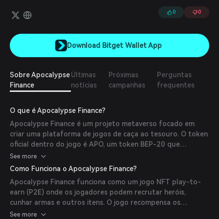
ecossistema cripto, atuando como o "tesouro on-chain" para
usuários que buscam retornos consistentes sem exposição à
0
0
volatilidade do mercado.
Download Bitget Wallet App
Sobre Apocalypse
Últimas
Próximas
Perguntas
Finance
notícias
campanhas
frequentes
O que é Apocalypse Finance?
Apocalypse Finance é um projeto metaverso focado em
criar uma plataforma de jogos de caça ao tesouro. O token
oficial dentro do jogo é APO, um token BEP-20 que
funciona na Binance Smart Chain.
See more
Como Funciona o Apocalypse Finance?
Apocalypse Finance funciona como um jogo NFT play-to-
earn (P2E) onde os jogadores podem recrutar heróis,
cunhar armas e outros itens. O jogo recompensa os
jogadores em BUSD, integrando tecnologia blockchain para
See more