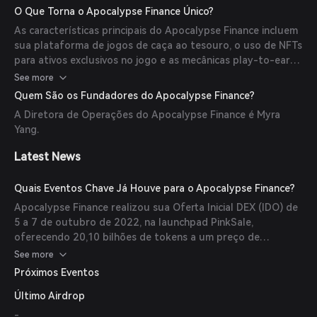
fornecer propriedade verificável e a capacidade de negociar
O Que Torna o Apocalypse Finance Único?
ativos dentro do jogo.
As características principais do Apocalypse Finance incluem
sua plataforma de jogos de caça ao tesouro, o uso de NFTs
para ativos exclusivos no jogo e as mecânicas play-to-earn
que recompensam os jogadores com BUSD por sua
See more
participação e conquistas.
Quem São os Fundadores do Apocalypse Finance?
A Diretora de Operações do Apocalypse Finance é Myra
Yang.
Latest News
Quais Eventos Chave Já Houve para o Apocalypse Finance?
Apocalypse Finance realizou sua Oferta Inicial DEX (IDO) de
5 a 7 de outubro de 2022, na launchpad PinkSale,
oferecendo 20,10 bilhões de tokens a um preço de
$0,0000009 por token.
See more
Próximos Eventos
Último Airdrop
-