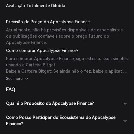
Avaliação Totalmente Diluída
-
Previsão de Preço do Apocalypse Finance
Atualmente, não há previsões disponíveis de especialistas
ou publicações confiáveis sobre o preço futuro do
Apocalypse Finance.
Como comprar Apocalypse Finance?
Para comprar Apocalypse Finance, siga estes passos simples
usando a Carteira Bitget:
Baixe a Carteira Bitget: Se ainda não o fez, baixe o aplicativo
Bitget Wallet no site oficial ou na loja de aplicativos.
See more
Crie uma Conta: Abra o aplicativo e crie uma nova conta
FAQ
seguindo as instruções na tela. Certifique-se de proteger
sua conta com uma senha forte.
Financie Sua Carteira: Deposite fundos em sua Carteira
Qual é o Propósito do Apocalypse Finance?
Bitget transferindo criptomoedas ou comprando cripto
usando moeda fiduciária por meio de métodos de
Como Posso Participar do Ecossistema do Apocalypse
pagamento suportados.
Finance?
Navegue até o Mercado: Na Carteira Bitget, vá para a seção