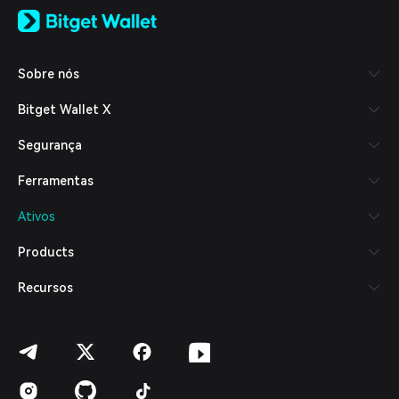
English
日本語
Tiếng Việt
Русский
Sobre nós
Español (Latinoamérica)
Türkçe
Bitget Wallet X
Italiano
Français
Segurança
Deutsch
简体中文
Ferramentas
繁體中文
Português (Portugal)
Ativos
Bahasa Indonesia
ภาษาไทย
Products
العربية
हिन्दी
Recursos
বাংলা
Español
Português (Brasil)
Español (Argentina)