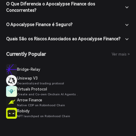
de mercado e pesquise por Apocalypse Finance para ver os
O Que Diferencia o Apocalypse Finance dos
pares de negociação disponíveis.
Concorrentes?
Faça Seu Pedido: Selecione o par de negociação desejado
(por exemplo, APO/USDT), insira a quantia que deseja
O Apocalypse Finance é Seguro?
comprar e confirme seu pedido. Após a conclusão da
transação, Apocalypse Finance será adicionado à sua
carteira.
Quais São os Riscos Associados ao Apocalypse Finance?
Currently Popular
Ver mais >
Bridge-Relay
Uniswap V3
Decentralized trading protocol
Virtuals Protocol
Create and Co-own Onchain AI Agents .
Arrow Finance
Native CDP on Robinhood Chain
Robidy
NFT launchpad on Robinhood Chain