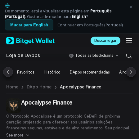
English
日本語
De momento, está a visualizar esta página em
Português
Tiếng Việt
(Portugal)
. Gostaria de mudar para
English
?
Русский
Continuar em Português (Portugal)
Mudar para English
Español (Latinoamérica)
Türkçe
Descarregar
Italiano
Français
Deutsch
Loja de DApps
Todas as blockchains
简体中文
繁體中文
Favoritos
Histórico
DApps recomendadas
Airdrop
Português (Portugal)
Bahasa Indonesia
›
›
Apocalypse Finance
Home
DApp Home
ภาษาไทย
العربية
हिन्दी
Apocalypse Finance
বাংলা
Español
O Protocolo Apocalipse é um protocolo CeDeFi de próxima
Português (Brasil)
geração projetado para oferecer aos usuários soluções
Español (Argentina)
financeiras seguras, estáveis e de alto rendimento. Seu principal
objetivo é servir como a camada fundamental de rendimentos do
See more