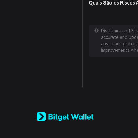
Quais São os Riscos 
Disclaimer and Ri
accurate and updat
any issues or inac
improvements whe
English
日本語
Tiếng Việt
Русский
Español (Latinoamérica)
Türkçe
Italiano
Français