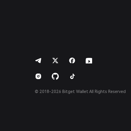
Deutsch
简体中文
繁體中文
Português (Portugal)
Bahasa Indonesia
ภาษาไทย
العربية
हिन्दी
বাংলা
Español
Português (Brasil)
Español (Argentina)
© 2018-2026 Bitget Wallet All Rights Reserved