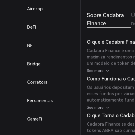
experi
Airdrop
Sobre Cadabra
Ú
Finance
n
DeFi
O que é Cadabra Fin
NFT
Cadabra Finance é uma 
maximiza rendimentos m
um modelo de token defl
Bridge
renda passiva realocan
See more
DeFi líderes para garan
Como Funciona o Cad
Corretora
Os usuários depositam 
esses fundos por vária
automaticamente fundos
Ferramentas
compounding, economiza
See more
podem bloquear tokens
O que Torna o Cadabr
GameFi
participação na gover
Cadabra Finance se des
tokens ABRA são cunhad