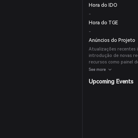
Hora do IDO
-
Hora do TGE
-
Anúncios do Projeto
Atualizações recentes 
introdução de novas r
recursos como painel d
parceiros.
See more
Upcoming Events