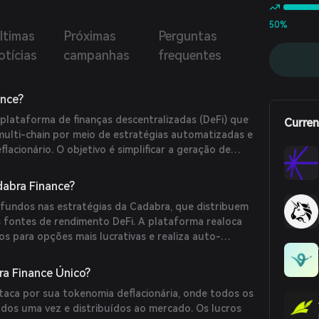
ência vantajosa para todos os envolvidos.
50%
ltimas
Próximas
Perguntas
otícias
campanhas
frequentes
ance?
plataforma de finanças descentralizadas (DeFi) que
Curren
ulti-chain por meio de estratégias automatizadas e
acionário. O objetivo é simplificar a geração de
do dinamicamente a liquidez entre os protocolos
tir retornos ótimos.
abra Finance?
fundos nas estratégias da Cadabra, que distribuem
s fontes de rendimento DeFi. A plataforma realoca
 para opções mais lucrativas e realiza auto-
ndo tempo e taxas de gás. Além disso, os usuários
 ABRA para receber veABRA, permitindo
a Finance Único?
nança e aumento das recompensas.
taca por sua tokenomia deflacionária, onde todos os
os uma vez e distribuídos ao mercado. Os lucros