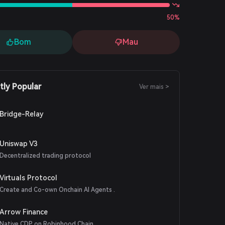
50%
Bom
Mau
tly Popular
Ver mais >
Bridge-Relay
Uniswap V3
Decentralized trading protocol
Virtuals Protocol
Create and Co-own Onchain AI Agents .
Arrow Finance
Native CDP on Robinhood Chain