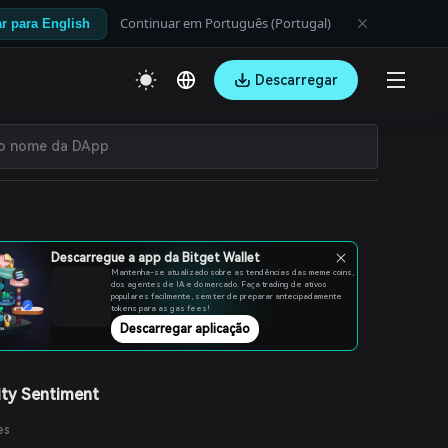
Continuar em Português (Portugal)
r para English
Descarregar
Descarregue a app da Bitget Wallet
Mantenha-se atualizado sobre as tendências das meme coins,
dos agentes de IA e do mercado. Faça trading de ativos
populares facilmente, sem ter de preparar antecipadamente
tokens para as gas fees!
Descarregar aplicação
ty Sentiment
es