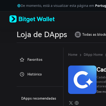
English
De momento, está a visualizar esta página em
Portug
日本語
Tiếng Việt
Русский
Español (Latinoamérica)
Türkçe
Italiano
Loja de DApps
Todas as block
Français
Deutsch
简体中文
繁體中文
›
Home
DApp Home
Português (Portugal)
Favoritos
Bahasa Indonesia
ภาษาไทย
Cad
العربية
Histórico
हिन्दी
Cadab
বাংলা
conceb
atores
Español
protoc
Português (Brasil)
See m
rendim
Español (Argentina)
DApps recomendadas
comun
abord