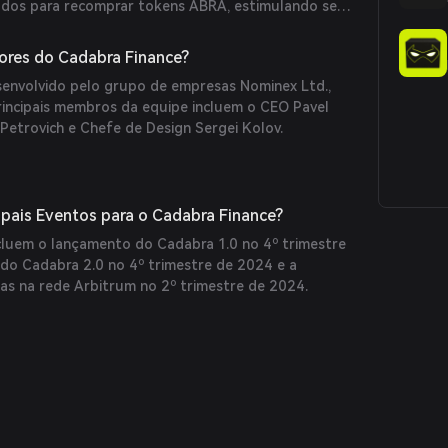
ados para recomprar tokens ABRA, estimulando seu
orma também oferece otimização automatizada de
o esforço manual dos usuários.
res do Cadabra Finance?
senvolvido pelo grupo de empresas Nominex Ltd.,
rincipais membros da equipe incluem o CEO Pavel
Petrovich e Chefe de Design Sergei Kolov.
ipais Eventos para o Cadabra Finance?
ncluem o lançamento do Cadabra 1.0 no 4º trimestre
do Cadabra 2.0 no 4º trimestre de 2024 e a
ias na rede Arbitrum no 2º trimestre de 2024.