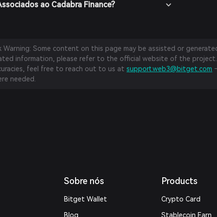
Associados ao Cadabra Finance?
sk Warning: Some content on this page may be assisted or generated 
ed information, please refer to the official website of the project.
curacies, feel free to reach out to us at
support.web3@bitget.com
—
re needed.
Sobre nós
Products
Bitget Wallet
Crypto Card
Blog
Stablecoin Earn