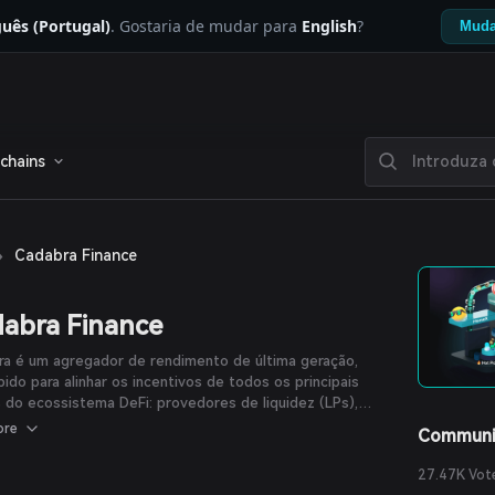
uês (Portugal)
. Gostaria de mudar para
English
?
Muda
chains
›
Cadabra Finance
abra Finance
ra é um agregador de rendimento de última geração,
ido para alinhar os incentivos de todos os principais
 do ecossistema DeFi: provedores de liquidez (LPs),
olos e suas equipes/investidores, especuladores de
ore
Communi
ento em busca de alfa, e membros influentes da
idade. Com estratégias inovadoras e uma nova
27.47K Vot
agem à especulação de rendimento, Cadabra oferece uma