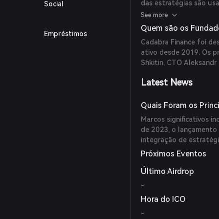
das estratégias são us
Social
crescimento. A plataf
See more
rendimento, reduzindo 
Quem são os Fundado
Empréstimos
Cadabra Finance foi de
ativo desde 2019. Os p
Shkitin, CTO Aleksandr 
Latest News
Quais Foram os Princ
Marcos significativos i
de 2023, o lançamento 
integração de estratég
Próximos Eventos
Último Airdrop
-
Hora do ICO
-