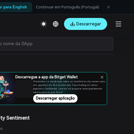
Continuar em Português (Portugal)
r para English
Descarregar
Descarregue a app da Bitget Wallet
Mantenha-se atualizado sobre as tendências das meme coins,
dos agentes de IA e do mercado. Faça trading de ativos
populares facilmente, sem ter de preparar antecipadamente
tokens para as gas fees!
Descarregar aplicação
ty Sentiment
es