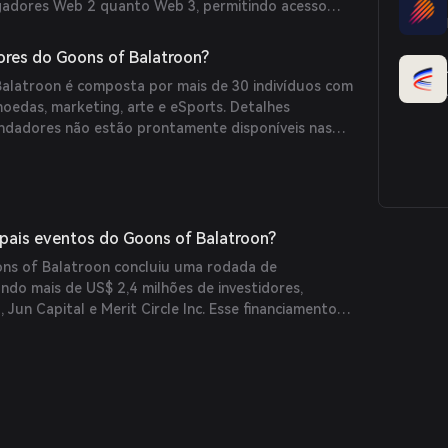
gadores Web 2 quanto Web 3, permitindo acesso
lém disso, o projeto enfatiza uma abordagem
lugar”, focando em entregar uma experiência de jogo
res do Goons of Balatroon?
roduzir oportunidades de ganho.
alatroon é composta por mais de 30 indivíduos com
oedas, marketing, arte e eSports. Detalhes
undadores não estão prontamente disponíveis nas
ipais eventos do Goons of Balatroon?
ons of Balatroon concluiu uma rodada de
ndo mais de US$ 2,4 milhões de investidores,
 Jun Capital e Merit Circle Inc. Esse financiamento
lerar o desenvolvimento de seu jogo de cartas e
o, o token GOB foi oficialmente lançado em 31 de
fertas iniciais em DEX em 30 de agosto na Poolz