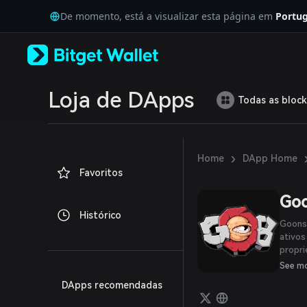
English
De momento, está a visualizar esta página em
Portug
日本語
Tiếng Việt
Русский
Español (Latinoamérica)
Türkçe
Italiano
Loja de DApps
Todas as block
Français
Deutsch
简体中文
繁體中文
›
Home
DApp Home
Português (Portugal)
Favoritos
Bahasa Indonesia
ภาษาไทย
Goo
العربية
Histórico
हिन्दी
Goons
বাংলা
ativos
propri
Español
univer
Português (Brasil)
See m
blockc
Español (Argentina)
DApps recomendadas
engraç
reflet