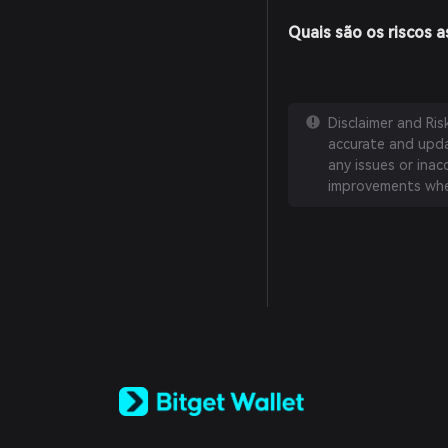
Quais são os riscos 
Disclaimer and Ri
accurate and updat
any issues or inac
improvements whe
English
日本語
Tiếng Việt
Русский
Español (Latinoamérica)
Türkçe
Italiano