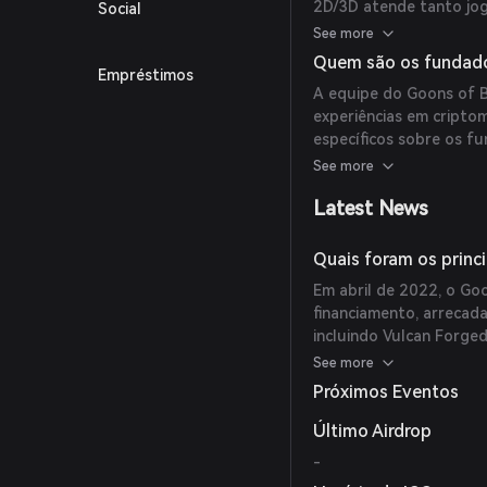
2D/3D atende tanto jo
Social
sem carteira cripto. A
See more
“diversão em primeiro 
Quem são os fundado
Empréstimos
agradável antes de int
A equipe do Goons of B
experiências em criptom
específicos sobre os f
fontes fornecidas.
See more
Latest News
Quais foram os princ
Em abril de 2022, o Go
financiamento, arrecada
incluindo Vulcan Forged,
teve como objetivo ace
See more
ecossistema. Além diss
Próximos Eventos
agosto de 2022, após o
Finance e GameFi.org.
Último Airdrop
-