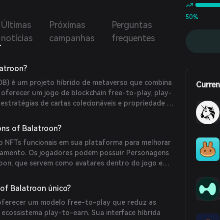
tico de Balatroon. O objetivo é proporcionar um
te imersivo dentro do jogo que vá além do simples ato
50%
Últimas
Próximas
Perguntas
ar.
notícias
campanhas
frequentes
atroon?
OB) é um projeto híbrido de metaverso que combina
Curren
 oferecer um jogo de blockchain free-to-play, play-
 estratégias de cartas colecionáveis e propriedade de
rcionar uma experiência divertida para os jogadores.
 utilizando a blockchain Ethereum juntamente com a
ns of Balatroon?
ayer 2, o GOB permite que os jogadores possuam e
 NFTs funcionais em sua plataforma para melhorar
 do jogo, que podem ser negociados em
ajamento. Os jogadores podem possuir Personagens
os.
oon, que servem como avatares dentro do jogo e
 respectivamente. O jogo foi projetado para ser
dade de uma carteira cripto, reduzindo assim as
of Balatroon único?
 tradicionais.
oferecer um modelo free-to-play que reduz as
 ecossistema play-to-earn. Sua interface híbrida