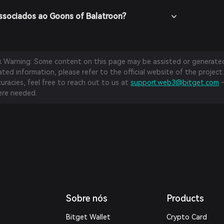
associados ao Goons of Balatroon?
sk Warning: Some content on this page may be assisted or generated 
ed information, please refer to the official website of the project.
curacies, feel free to reach out to us at
support.web3@bitget.com
—
re needed.
Sobre nós
Products
Bitget Wallet
Crypto Card