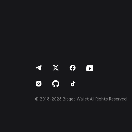
Français
Deutsch
简体中文
繁體中文
Português (Portugal)
Bahasa Indonesia
ภาษาไทย
العربية
हिन्दी
বাংলা
Español
Português (Brasil)
Español (Argentina)
© 2018-2026 Bitget Wallet All Rights Reserved