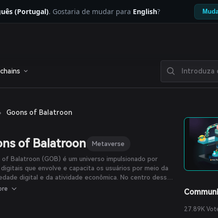
uês (Portugal)
. Gostaria de mudar para
English
?
Muda
chains
›
Goons of Balatroon
ns of Balatroon
Metaverse
 of Balatroon (GOB) é um universo impulsionado por
 digitais que envolve e capacita os usuários por meio da
edade digital e da atividade econômica. No centro desse
so está um jogo de cartas colecionáveis baseado em
ore
Communi
hain, no qual os jogadores batalham com cartas
adas e excêntricas. A natureza humorística das cartas
27.89K Vot
e o caráter descontraído e divertido do universo