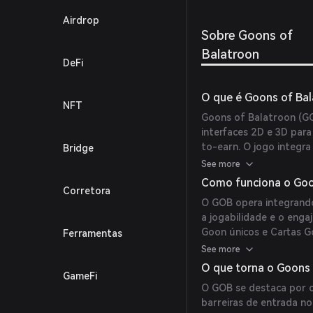
fantás
Airdrop
ambien
Sobre Goons of
de jog
Balatroon
DeFi
O que é Goons of Bal
NFT
Goons of Balatroon (G
interfaces 2D e 3D para
to-earn. O jogo integra
Bridge
terrenos, visando propo
See more
Construído com Unity e
Como funciona o Goo
Corretora
solução Immutable X L
O GOB opera integrando
controlem NFTs dentro
a jogabilidade e o eng
marketplaces secundári
Goon únicos e Cartas G
Ferramentas
elementos estratégicos,
See more
acessível sem a necessi
O que torna o Goons 
GameFi
barreiras para jogadores
O GOB se destaca por 
barreiras de entrada no