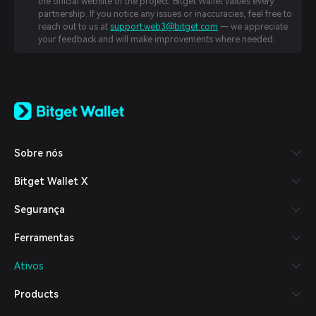
the official website of the project. Bitget Wallet values every
partnership. If you notice any issues or inaccuracies, feel free to
reach out to us at
support.web3@bitget.com
— we appreciate
your feedback and will make improvements where needed.
English
日本語
Tiếng Việt
Русский
Sobre nós
Español (Latinoamérica)
Türkçe
Bitget Wallet X
Italiano
Français
Segurança
Deutsch
简体中文
Ferramentas
繁體中文
Português (Portugal)
Ativos
Bahasa Indonesia
ภาษาไทย
Products
العربية