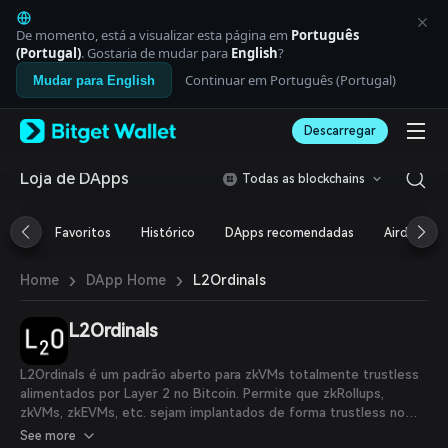
English
日本語
De momento, está a visualizar esta página em
Português
Tiếng Việt
(Portugal)
. Gostaria de mudar para
English
?
Русский
Continuar em Português (Portugal)
Mudar para English
Español (Latinoamérica)
Türkçe
Descarregar
Italiano
Français
Deutsch
Loja de DApps
Todas as blockchains
简体中文
繁體中文
Favoritos
Histórico
DApps recomendadas
Airdrop
Português (Portugal)
Bahasa Indonesia
›
›
L2Ordinals
Home
DApp Home
ภาษาไทย
العربية
हिन्दी
L2Ordinals
বাংলা
Español
L2Ordinals é um padrão aberto para zkVMs totalmente trustless
Português (Brasil)
alimentados por Layer 2 no Bitcoin. Permite que zkRollups,
Español (Argentina)
zkVMs, zkEVMs, etc. sejam implantados de forma trustless no
Bitcoin. Compatível retroativamente com BRC-20, possibilita a
See more