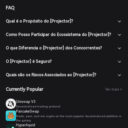
de especialistas disponíveis online. Caso não haja previsões
FAQ
confiáveis, declarar que atualmente não há prognósticos
disponíveis de especialistas ou publicações confiáveis.
Qual é o Propósito do [Projector]?
Como Posso Participar do Ecossistema do [Projector]?
O que Diferencia o [Projector] dos Concorrentes?
O [Projector] é Seguro?
Quais são os Riscos Associados ao [Projector]?
Currently Popular
Ver mais >
Uniswap V3
Decentralized trading protocol
PancakeSwap
Trade, earn, and win crypto on the most popular decentralized platform in
the galaxy.
Hyperliquid