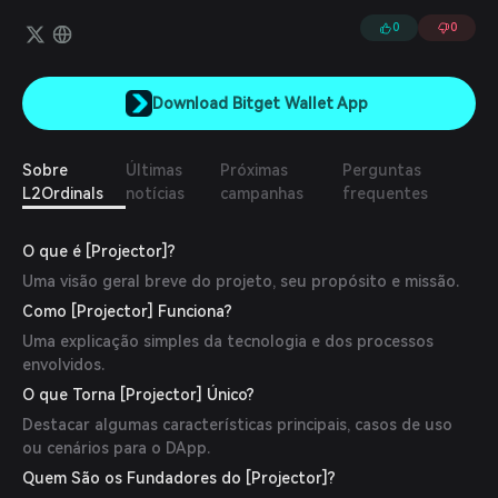
construção fácil de DEXs/DeFi seguras e trustless no Bitcoin.
Pode ser usado para construir pontes trustless com Ethereum e
0
0
outras L1.
Download Bitget Wallet App
Sobre
Últimas
Próximas
Perguntas
L2Ordinals
notícias
campanhas
frequentes
O que é [Projector]?
Uma visão geral breve do projeto, seu propósito e missão.
Como [Projector] Funciona?
Uma explicação simples da tecnologia e dos processos
envolvidos.
O que Torna [Projector] Único?
Destacar algumas características principais, casos de uso
ou cenários para o DApp.
Quem São os Fundadores do [Projector]?