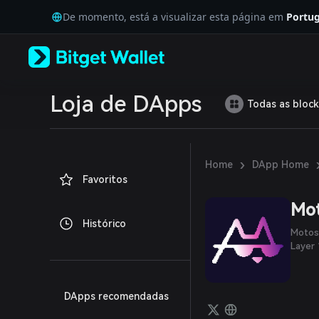
English
De momento, está a visualizar esta página em
Portug
日本語
Tiếng Việt
Русский
Español (Latinoamérica)
Türkçe
Italiano
Loja de DApps
Todas as block
Français
Deutsch
简体中文
繁體中文
›
Home
DApp Home
Português (Portugal)
Favoritos
Bahasa Indonesia
ภาษาไทย
Mo
العربية
Histórico
हिन्दी
Motos
বাংলা
Layer 
Español
Português (Brasil)
Español (Argentina)
DApps recomendadas