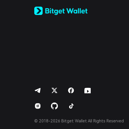
Русский
Español (Latinoamérica)
Türkçe
Italiano
Français
Deutsch
简体中文
繁體中文
Português (Portugal)
Bahasa Indonesia
ภาษาไทย
العربية
हिन्दी
বাংলা
Español
Português (Brasil)
Español (Argentina)
© 2018-2026 Bitget Wallet All Rights Reserved