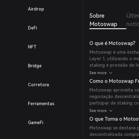
Airdrop
Sobre
Últi
Motoswap
notíc
DeFi
O que é Motoswap?
NFT
Motoswap é uma exchang
Layer 1, utilizando o m
staking e provisão de l
Bridge
garantindo custódia pr
See more
Como o Motoswap Fu
Corretora
Motoswap aproveita os 
negociação descentrali
participar de staking c
Ferramentas
recompensas de pools d
See more
O que Torna o Motos
GameFi
Motoswap se destaca p
descentralizada comple