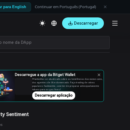
Continuar em Português (Portugal)
r para English
Descarregar
Descarregue a app da Bitget Wallet
Mantenha-se atualizado sobre as tendências das meme coins,
dos agentes de IA e do mercado. Faça trading de ativos
populares facilmente, sem ter de preparar antecipadamente
tokens para as gas fees!
Descarregar aplicação
ty Sentiment
es