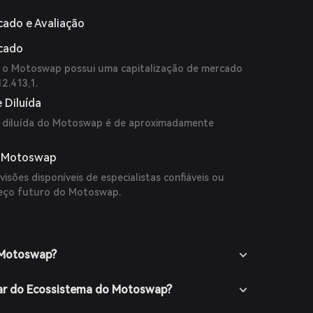
cado e Avaliação
rcado
, o Motoswap possui uma capitalização de mercado
2.413,1.
 Diluída
e diluída do Motoswap é de aproximadamente
o Motoswap
isões disponíveis de especialistas confiáveis ou
reço futuro do Motoswap.
 Motoswap?
ar do Ecossistema do Motoswap?