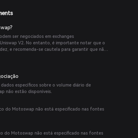
ments
swap?
odem ser negociados em exchanges
Uniswap V2. No entanto, é importante notar que o
idez, e recomenda-se cautela para garantir que não
cam.
gociação
 dados específicos sobre o volume diário de
p não estão disponíveis.
co do Motoswap não está especificado nas fontes
co do Motoswap não está especificado nas fontes