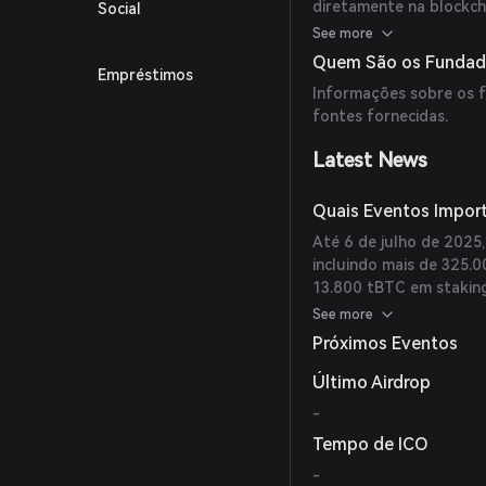
diretamente na blockcha
Social
staking com custódia p
See more
de pools de liquidez, t
Quem São os Fundad
Empréstimos
Informações sobre os 
fontes fornecidas.
Latest News
Quais Eventos Impor
Até 6 de julho de 2025
incluindo mais de 325.
13.800 tBTC em stakin
sua fase de testnet.
See more
Próximos Eventos
Último Airdrop
-
Tempo de ICO
-