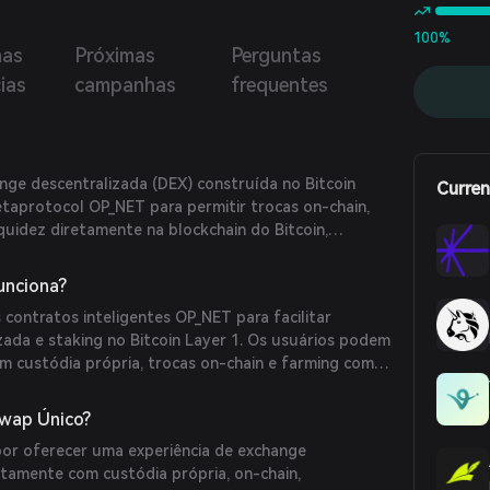
100%
mas
Próximas
Perguntas
ias
campanhas
frequentes
e descentralizada (DEX) construída no Bitcoin
Curren
etaprotocol OP_NET para permitir trocas on-chain,
iquidez diretamente na blockchain do Bitcoin,
ópria e transações sem necessidade de confiança.
nciona?
contratos inteligentes OP_NET para facilitar
zada e staking no Bitcoin Layer 1. Os usuários podem
om custódia própria, trocas on-chain e farming com
e liquidez, tudo sem intermediários.
wap Único?
or oferecer uma experiência de exchange
tamente com custódia própria, on-chain,