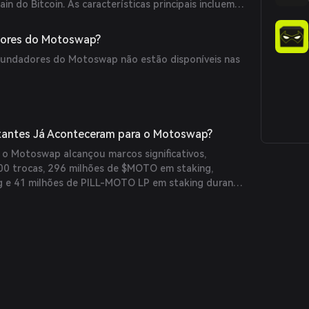
in do Bitcoin. As características principais incluem
rópria, trocas on-chain e farming com recompensas
udo alimentado por contratos inteligentes OP_NET.
ores do Motoswap?
fundadores do Motoswap não estão disponíveis nas
tantes Já Aconteceram para o Motoswap?
, o Motoswap alcançou marcos significativos,
000 trocas, 296 milhões de $MOTO em staking,
g e 41 milhões de PILL-MOTO LP em staking durante