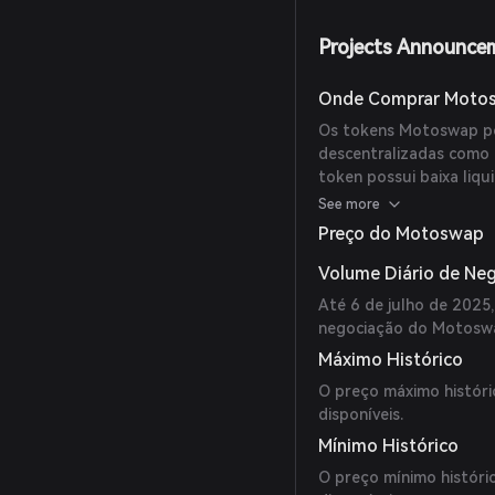
Projects Announce
Onde Comprar Moto
Os tokens Motoswap p
descentralizadas como 
token possui baixa liqu
se trata de um token s
See more
Preço do Motoswap
Volume Diário de Ne
Até 6 de julho de 2025,
negociação do Motoswa
Máximo Histórico
O preço máximo históri
disponíveis.
Mínimo Histórico
O preço mínimo históri