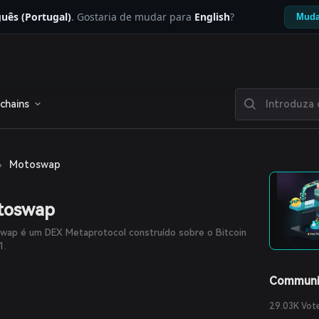
uês (Portugal)
. Gostaria de mudar para
English
?
Muda
chains
›
Motoswap
toswap
wap é um DEX Metaprotocol construído sobre o Bitcoin
1.
Communi
29.03K Vot