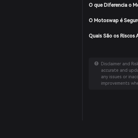
O que Diferencia o 
O Motoswap é Segur
Quais São os Riscos
Disclaimer and Ri
accurate and updat
any issues or inac
improvements whe
English
日本語
Tiếng Việt