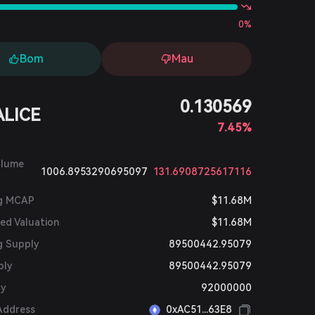
0%
Bom
Mau
0.130569
ALICE
7.45%
olume
1006.8953290695097
131.6908725617116
ng MCAP
$11.68M
ted Valuation
$11.68M
g Supply
89500442.95079
ply
89500442.95079
ly
92000000
Address
0xAC51...63E8