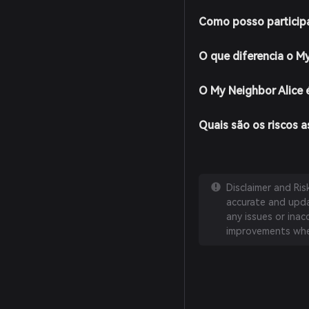
Como posso participa
O que diferencia o M
O My Neighbor Alice 
Quais são os riscos 
Disclaimer and Ri
accurate and updat
any issues or inac
improvements whe