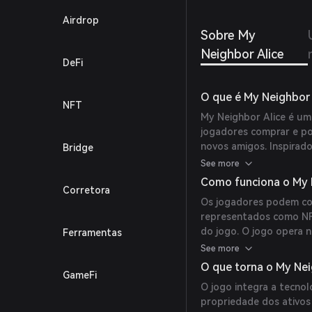
Airdrop
Sobre My
Neighbor Alice
DeFi
O que é My Neighbor 
NFT
My Neighbor Alice é um
jogadores comprar e poss
novos amigos. Inspirad
Bridge
narrativa divertida com
See more
possuam ativos dentro 
Como funciona o My 
Corretora
Os jogadores podem com
representados como NF
do jogo. O jogo opera 
Ferramentas
transações seguras. (
bi
See more
O que torna o My Nei
GameFi
O jogo integra a tecnol
propriedade dos ativo