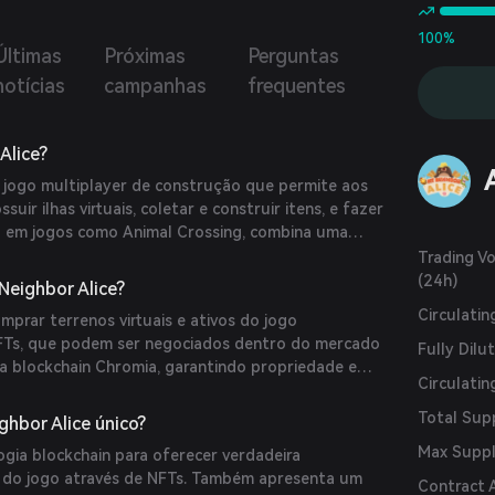
100%
Últimas
Próximas
Perguntas
notícias
campanhas
frequentes
Alice?
 jogo multiplayer de construção que permite aos
uir ilhas virtuais, coletar e construir itens, e fazer
o em jogos como Animal Crossing, combina uma
 tecnologia blockchain, permitindo que os jogadores
Trading V
do jogo como NFTs. (
coincodex.com
)
(24h)
Neighbor Alice?
Circulati
prar terrenos virtuais e ativos do jogo
Ts, que podem ser negociados dentro do mercado
Fully Dilu
na blockchain Chromia, garantindo propriedade e
Circulatin
nance.com
)
Total Sup
ghbor Alice único?
Max Supp
ogia blockchain para oferecer verdadeira
s do jogo através de NFTs. Também apresenta um
Contract 