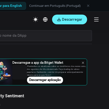
Continuar em Português (Portugal)
r para English
Descarregar
Descarregue a app da Bitget Wallet
Mantenha-se atualizado sobre as tendências das meme coins,
dos agentes de IA e do mercado. Faça trading de ativos
populares facilmente, sem ter de preparar antecipadamente
tokens para as gas fees!
Descarregar aplicação
ty Sentiment
s