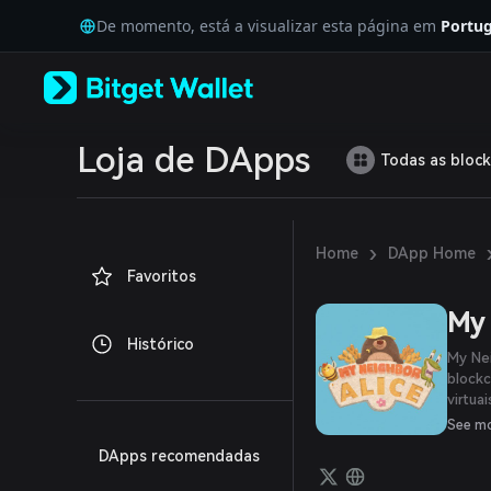
English
De momento, está a visualizar esta página em
Portug
日本語
Tiếng Việt
Русский
Español (Latinoamérica)
Türkçe
Italiano
Loja de DApps
Todas as block
Français
Deutsch
简体中文
繁體中文
›
Home
DApp Home
Português (Portugal)
Favoritos
Bahasa Indonesia
ภาษาไทย
My 
العربية
Histórico
हिन्दी
My Nei
বাংলা
blockc
virtua
Español
novos
Português (Brasil)
See m
Español (Argentina)
DApps recomendadas