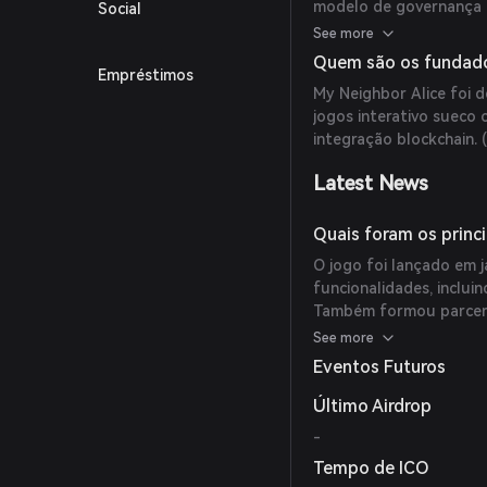
modelo de governança d
Social
participem dos process
See more
Quem são os fundado
Empréstimos
My Neighbor Alice foi d
jogos interativo sueco
integração blockchain. 
Latest News
Quais foram os princ
O jogo foi lançado em j
funcionalidades, inclu
Também formou parceri
(
binance.com
)
See more
Eventos Futuros
Último Airdrop
-
Tempo de ICO