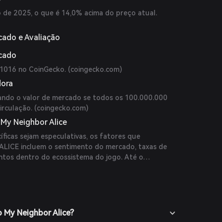
 de 2025, o que é 14,0% acima do preço atual.
cado e Avaliação
rcado
1016 no CoinGecko. (
coingecko.com
)
dora
ando o valor de mercado se todos os 100.000.000
rculação. (
coingecko.com
)
 My Neighbor Alice
ficas sejam especulativas, os fatores que
 ALICE incluem o sentimento do mercado, taxas de
tos dentro do ecossistema do jogo. Até o
revisões disponíveis de especialistas ou publicações
o My Neighbor Alice?