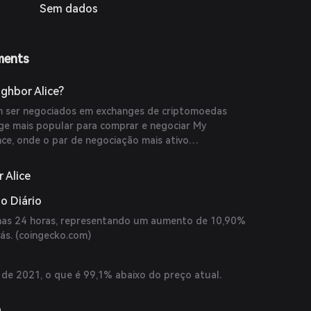
Sem dados
ments
ghbor Alice?
 ser negociados em exchanges de criptomoedas
nge mais popular para comprar e negociar My
nce, onde o par de negociação mais ativo
lume de negociação de $816.536,74 nas últimas 24
opulares incluem MEXC e Ourbit. (
coingecko.com
)
 Alice
o Diário
imas 24 horas, representando um aumento de 10,90%
ás. (
coingecko.com
)
de 2021, o que é 99,1% abaixo do preço atual.
o