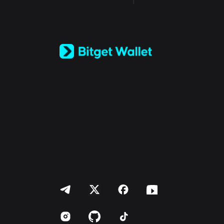
English
日本語
Tiếng Việt
Русский
Español (Latinoamérica)
Türkçe
Italiano
Français
Deutsch
简体中文
繁體中文
Português (Portugal)
Bahasa Indonesia
ภาษาไทย
العربية
हिन्दी
বাংলা
Español
Português (Brasil)
Español (Argentina)