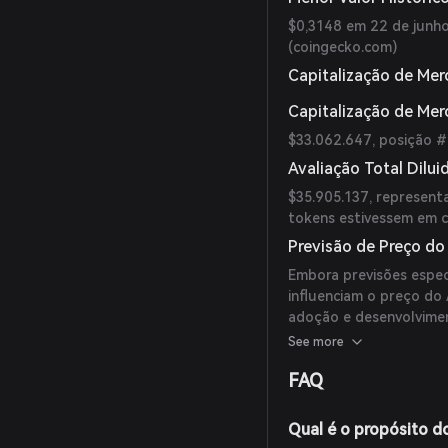
$0,3148 em 22 de junho
(
coingecko.com
)
Capitalização de Mer
Capitalização de Me
$33.062.647, posição #
Avaliação Total Dilui
$35.905.137, represent
tokens estivessem em ci
Previsão de Preço do
Embora previsões especí
influenciam o preço do
adoção e desenvolvimen
momento, não existem p
See more
confiáveis.
FAQ
Qual é o propósito d