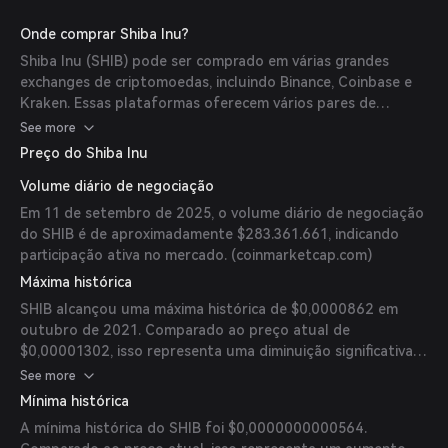
Onde comprar Shiba Inu?
Shiba Inu (SHIB) pode ser comprado em várias grandes
exchanges de criptomoedas, incluindo Binance, Coinbase e
Kraken. Essas plataformas oferecem vários pares de
negociação, sendo SHIB/USDT um dos mais populares.
See more
(
binance.com
)
Preço do Shiba Inu
Volume diário de negociação
Em 11 de setembro de 2025, o volume diário de negociação
do SHIB é de aproximadamente $283.361.661, indicando
participação ativa no mercado. (
coinmarketcap.com
)
Máxima histórica
SHIB alcançou uma máxima histórica de $0,0000862 em
outubro de 2021. Comparado ao preço atual de
$0,00001302, isso representa uma diminuição significativa.
(
cryptodiffer.com
)
See more
Mínima histórica
A mínima histórica do SHIB foi $0,0000000000564.