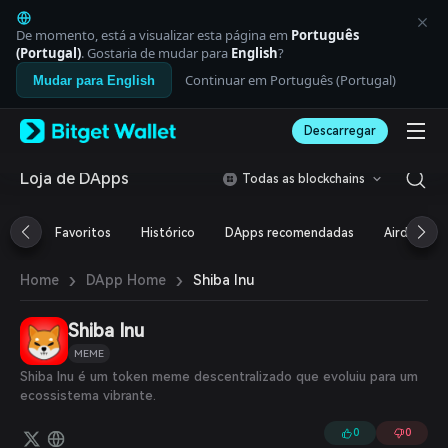
English
日本語
De momento, está a visualizar esta página em
Português
Tiếng Việt
(Portugal)
. Gostaria de mudar para
English
?
Русский
Continuar em Português (Portugal)
Mudar para English
Español (Latinoamérica)
Türkçe
Descarregar
Italiano
Français
Deutsch
Loja de DApps
Todas as blockchains
简体中文
繁體中文
Favoritos
Histórico
DApps recomendadas
Airdrop
Português (Portugal)
Bahasa Indonesia
›
›
Shiba Inu
Home
DApp Home
ภาษาไทย
العربية
हिन्दी
Shiba Inu
বাংলা
MEME
Español
Shiba Inu é um token meme descentralizado que evoluiu para um
Português (Brasil)
ecossistema vibrante.
Español (Argentina)
0
0