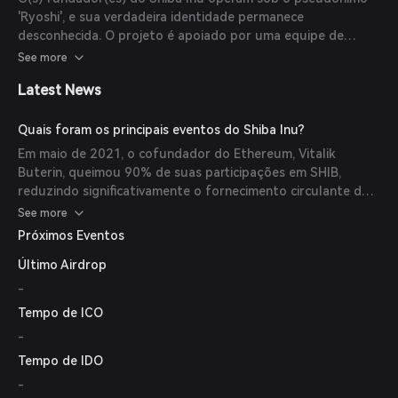
outros DApps, ampliando sua utilidade além de uma simples
'Ryoshi', e sua verdadeira identidade permanece
moeda meme. (
coinstats.app
)
desconhecida. O projeto é apoiado por uma equipe de
desenvolvedores e uma comunidade vibrante que
See more
impulsiona coletivamente seu crescimento e
Latest News
desenvolvimento. (
coinstats.app
)
Quais foram os principais eventos do Shiba Inu?
Em maio de 2021, o cofundador do Ethereum, Vitalik
Buterin, queimou 90% de suas participações em SHIB,
reduzindo significativamente o fornecimento circulante do
token. Em julho de 2021, o Shiba Inu lançou sua exchange
See more
descentralizada, ShibaSwap, ampliando a funcionalidade do
Próximos Eventos
ecossistema. Além disso, o projeto firmou parcerias para
Último Airdrop
desenvolver projetos de jogos com criptomoedas,
expandindo ainda mais seus casos de uso.
-
(
coinmarketcap.com
)
Tempo de ICO
-
Tempo de IDO
-