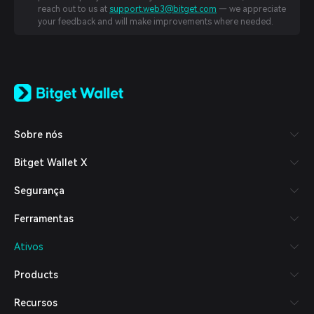
reach out to us at
support.web3@bitget.com
— we appreciate
your feedback and will make improvements where needed.
English
日本語
Tiếng Việt
Русский
Sobre nós
Español (Latinoamérica)
Türkçe
Bitget Wallet X
Italiano
Français
Segurança
Deutsch
简体中文
Ferramentas
繁體中文
Português (Portugal)
Ativos
Bahasa Indonesia
ภาษาไทย
Products
العربية
हिन्दी
Recursos
বাংলা