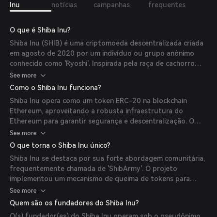
Inu
notícias
campanhas
frequentes
O que é Shiba Inu?
Shiba Inu (SHIB) é uma criptomoeda descentralizada criada
em agosto de 2020 por um indivíduo ou grupo anônimo
conhecido como 'Ryoshi'. Inspirada pela raça de cachorro
Shiba Inu, SHIB foi desenvolvida como um experimento em
See more
construção descentralizada de comunidades, visando ser o
Como o Shiba Inu funciona?
equivalente baseado em Ethereum ao Dogecoin. O projeto
Shiba Inu opera como um token ERC-20 na blockchain
evoluiu para um ecossistema abrangente com múltiplos
Ethereum, aproveitando a robusta infraestrutura do
tokens e aplicações descentralizadas (DApps).
Ethereum para garantir segurança e descentralização. O
(
investopedia.com
)
ecossistema inclui uma exchange descentralizada chamada
See more
ShibaSwap, que permite aos usuários trocar tokens,
O que torna o Shiba Inu único?
fornecer liquidez e fazer staking de suas participações.
Shiba Inu se destaca por sua forte abordagem comunitária,
Além disso, o Shiba Inu introduziu uma solução layer-2
frequentemente chamada de 'ShibArmy'. O projeto
chamada Shibarium para melhorar a escalabilidade e reduzir
implementou um mecanismo de queima de tokens para
as taxas de transação. (
investopedia.com
)
reduzir a oferta ao longo do tempo, potencialmente
See more
aumentando o valor dos tokens restantes. Além disso, o
Quem são os fundadores do Shiba Inu?
Shiba Inu expandiu seu ecossistema para incluir NFTs e
O(s) fundador(es) do Shiba Inu operam sob o pseudônimo