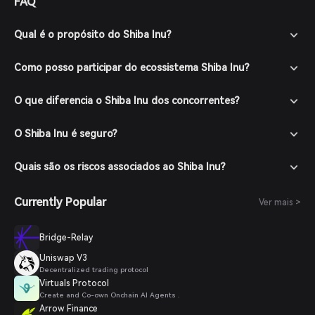
FAQ
publicações confiáveis.
Qual é o propósito do Shiba Inu?
Como posso participar do ecossistema Shiba Inu?
O que diferencia o Shiba Inu dos concorrentes?
O Shiba Inu é seguro?
Quais são os riscos associados ao Shiba Inu?
Currently Popular
Ver mais >
Bridge-Relay
Uniswap V3
Decentralized trading protocol
Virtuals Protocol
Create and Co-own Onchain AI Agents .
Arrow Finance