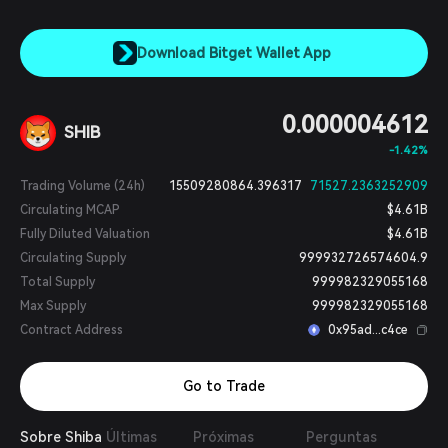
Download Bitget Wallet App
0.000004612
SHIB
-1.42%
Trading Volume (24h)
15509280864.396317
71527.2363252909
Circulating MCAP
$4.61B
Fully Diluted Valuation
$4.61B
Circulating Supply
999932726574604.9
Total Supply
999982329055168
Max Supply
999982329055168
Contract Address
0x95ad...c4ce
Go to Trade
Sobre Shiba
Últimas
Próximas
Perguntas