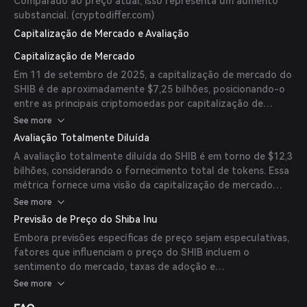
Comparado ao preço atual, isso representa um aumento
substancial. (
cryptodiffer.com
)
Capitalização de Mercado e Avaliação
Capitalização de Mercado
Em 11 de setembro de 2025, a capitalização de mercado do
SHIB é de aproximadamente $7,25 bilhões, posicionando-o
entre as principais criptomoedas por capitalização de
mercado. (
cryptodiffer.com
)
See more
Avaliação Totalmente Diluída
A avaliação totalmente diluída do SHIB é em torno de $12,3
bilhões, considerando o fornecimento total de tokens. Essa
métrica fornece uma visão da capitalização de mercado
potencial se todos os tokens estivessem em circulação.
See more
(
cryptodiffer.com
)
Previsão de Preço do Shiba Inu
Embora previsões específicas de preço sejam especulativas,
fatores que influenciam o preço do SHIB incluem o
sentimento do mercado, taxas de adoção e
desenvolvimentos dentro do ecossistema Shiba Inu. Até o
See more
momento, não há previsões disponíveis de especialistas ou