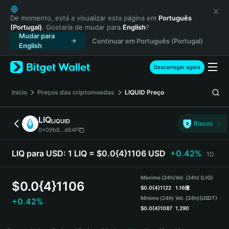
English
日本語
De momento, está a visualizar esta página em
Português
(Portugal)
. Gostaria de mudar para
English
?
Tiếng Việt
Mudar para
Continuar em Português (Portugal)
Русский
English
Español (Latinoamérica)
Türkçe
Descarregar agora
Italiano
Français
Início
Preços das criptomoedas
LIQUID
Preço
Deutsch
简体中文
LIQ
LIQUID
Riscos
繁體中文
0x09b8...d64F
Português (Portugal)
Bahasa Indonesia
LIQ para USD:
1 LIQ = $0.0{4}1106 USD
+0.42%
1D
ภาษาไทย
हिन्दी
Máximo (24h)
Vol. (24h) (LIQ)
$
0.0{4}1106
বাংলা
$
0.0{4}1122
1.16億
Mínimo (24h)
Vol. (24h)
(USDT)
+0.42%
Español
$
0.0{4}1087
1,290
Português (Brasil)
LIQ Price Chart
Español (Argentina)