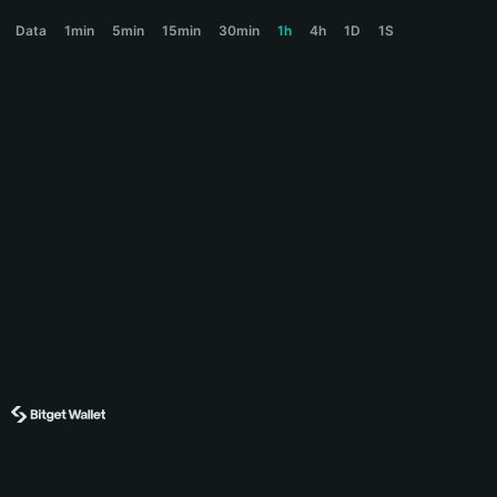
BNKR Price Chart
Data
1min
5min
15min
30min
1h
4h
1D
1S