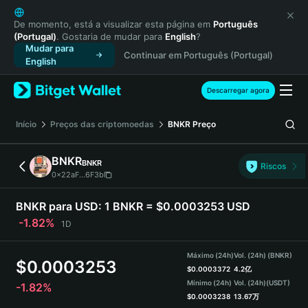
English
日本語
De momento, está a visualizar esta página em
Português
(Portugal)
. Gostaria de mudar para
English
?
Tiếng Việt
Mudar para
Continuar em Português (Portugal)
Русский
English
Español (Latinoamérica)
Türkçe
Descarregar agora
Italiano
Français
Início
Preços das criptomoedas
BNKR
Preço
Deutsch
简体中文
BNKR
BNKR
Riscos
繁體中文
0x22aF...6F3b
Português (Portugal)
Bahasa Indonesia
BNKR para USD:
1 BNKR = $0.0003253 USD
ภาษาไทย
-1.82%
1D
हिन्दी
বাংলা
Máximo (24h)
Vol. (24h) (BNKR)
$
0.0003253
Español
$
0.0003372
4.2亿
Mínimo (24h)
Vol. (24h)
(USDT)
-1.82%
Português (Brasil)
$
0.0003238
13.67万
Español (Argentina)