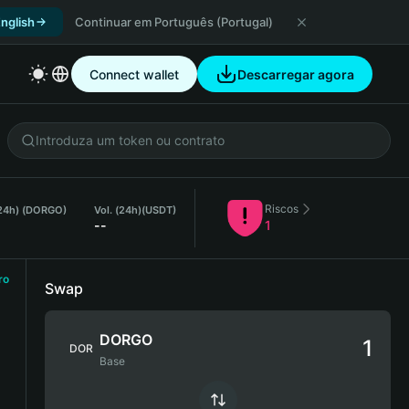
nglish
Continuar em Português (Portugal)
Connect wallet
Descarregar agora
Riscos
(24h) (DORGO)
Vol. (24h)
(USDT)
--
1
ro
Swap
DORGO
DOR
Base