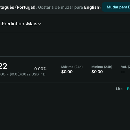
tuguês (Portugal)
. Gostaria de mudar para
English
?
Mudar para E
n
Predictions
Mais
22
Máximo (24h)
Mínimo (24h)
Vol. 
0.00%
$0.00
$0.00
--
GO = $0.0{6}3022 USD
1D
Lite
P