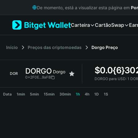
English
De momento, está a visualizar esta página em
Por
日本語
Tiếng Việt
Carteira
Cartão
Swap
Ear
Русский
Español (Latinoamérica)
Türkçe
Italiano
Início
Preços das criptomoedas
Dorgo
Preço
Français
Deutsch
$
0.0{6}30
DORGO
简体中文
Dorgo
DOR
繁體中文
0x2F0E...9aF8
DORGO para USD:
1 DOR
Português (Portugal)
DORGO Price Chart
Bahasa Indonesia
Data
1min
5min
15min
30min
1h
4h
1D
1S
ภาษาไทย
हिन्दी
বাংলা
Español
Português (Brasil)
Español (Argentina)