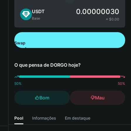
0.00000030
USDT
Base
≈ $
0.00
Swap
Descarregue a Bitget Wallet
O que pensa de DORGO hoje?
50
%
50
%
Bom
Mau
Pool
Informações
Em destaque