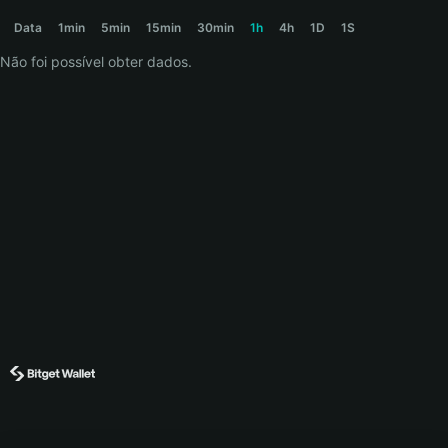
AURUM Price Chart
Data
1min
5min
15min
30min
1h
4h
1D
1S
Não foi possível obter dados.