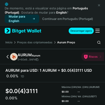
English
日本語
De momento, está a visualizar esta página em
Português
(Portugal)
. Gostaria de mudar para
English
?
Tiếng Việt
Mudar para
Continuar em Português (Portugal)
Русский
English
Español (Latinoamérica)
Türkçe
Descarregar agora
Italiano
Français
Início
Preços das criptomoedas
Aurum
Preço
Deutsch
简体中文
AURUM
Aurum
Riscos
繁體中文
0x60e9...9AF4
Português (Portugal)
Bahasa Indonesia
AURUM para USD:
1 AURUM = $0.0{4}3111 USD
ภาษาไทย
0.00%
1D
हिन्दी
বাংলা
Máximo (24h)
Vol. (24h) (AURUM)
$
0.0{4}3111
Español
$
0.00
--
Mínimo (24h)
Vol. (24h)
(USDT)
0.00%
Português (Brasil)
$
0.00
--
Español (Argentina)