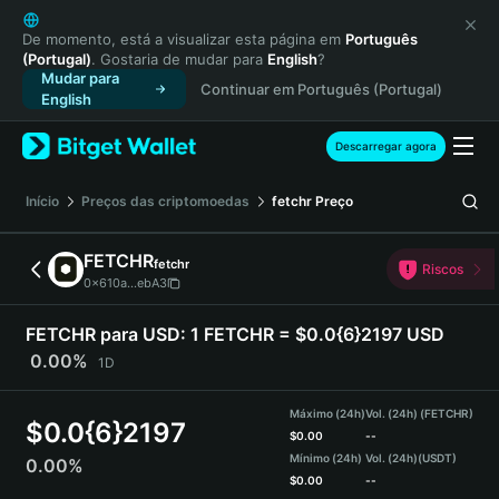
English
日本語
De momento, está a visualizar esta página em
Português
(Portugal)
. Gostaria de mudar para
English
?
Tiếng Việt
Mudar para
Continuar em Português (Portugal)
Русский
English
Español (Latinoamérica)
Türkçe
Descarregar agora
Italiano
Français
Início
Preços das criptomoedas
fetchr
Preço
Deutsch
简体中文
FETCHR
fetchr
Riscos
繁體中文
0x610a...ebA3
Português (Portugal)
Bahasa Indonesia
FETCHR para USD:
1 FETCHR = $0.0{6}2197 USD
ภาษาไทย
0.00%
1D
हिन्दी
বাংলা
Máximo (24h)
Vol. (24h) (FETCHR)
$
0.0{6}2197
Español
$
0.00
--
Mínimo (24h)
Vol. (24h)
(USDT)
0.00%
Português (Brasil)
$
0.00
--
Español (Argentina)