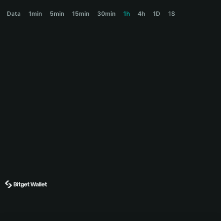
FETCHR Price Chart
Data
1min
5min
15min
30min
1h
4h
1D
1S