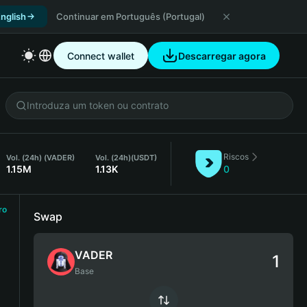
nglish
Continuar em Português (Portugal)
Connect wallet
Descarregar agora
Riscos
Vol. (24h) (VADER)
Vol. (24h)
(USDT)
1.15M
1.13K
0
ro
Swap
VADER
Base