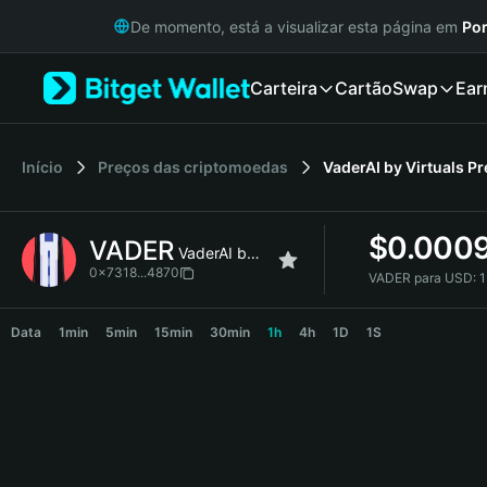
English
De momento, está a visualizar esta página em
Por
日本語
Tiếng Việt
Carteira
Cartão
Swap
Ear
Русский
Español (Latinoamérica)
Türkçe
Italiano
Início
Preços das criptomoedas
VaderAI by Virtuals
Pr
Français
Deutsch
$
0.000
VADER
简体中文
VaderAI by Virtuals
繁體中文
0x7318...4870
VADER para USD:
1
Português (Portugal)
VADER Price Chart
Bahasa Indonesia
Data
1min
5min
15min
30min
1h
4h
1D
1S
ภาษาไทย
हिन्दी
বাংলা
Español
Português (Brasil)
Español (Argentina)