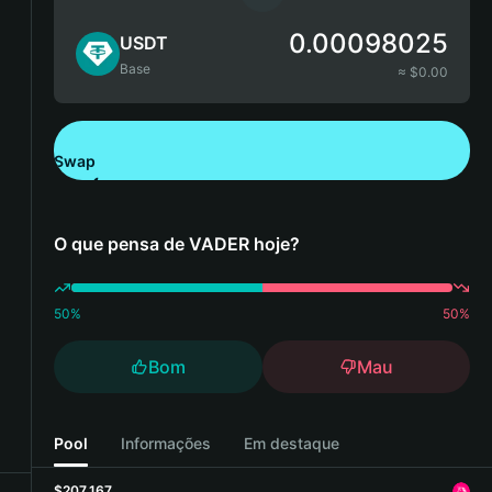
0.00098025
USDT
Base
≈ $
0.00
Swap
Descarregue a Bitget Wallet
O que pensa de VADER hoje?
50
%
50
%
Bom
Mau
Pool
Informações
Em destaque
$207,167