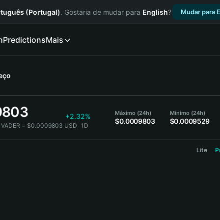
tuguês (Portugal)
. Gostaria de mudar para
English
?
Mudar para E
n
Predictions
Mais
eço
9803
Máximo (24h)
Mínimo (24h)
+2.32%
$0.0009803
$0.0009529
 VADER = $0.0009803 USD
1D
Lite
P