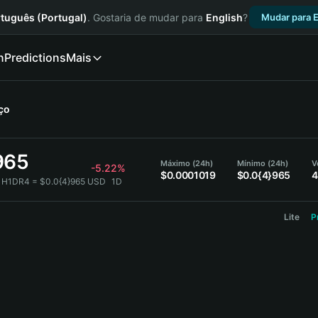
tuguês (Portugal)
. Gostaria de mudar para
English
?
Mudar para E
n
Predictions
Mais
ço
965
Máximo (24h)
Mínimo (24h)
V
-5.22%
$0.0001019
$0.0{4}965
4
 H1DR4 = $0.0{4}965 USD
1D
Lite
P