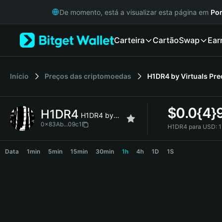
English
De momento, está a visualizar esta página em
Por
日本語
Tiếng Việt
Carteira
Cartão
Swap
Ear
Русский
Español (Latinoamérica)
Türkçe
Italiano
Início
Preços das criptomoedas
H1DR4 by Virtuals
Pre
Français
Deutsch
$
0.0{4}
H1DR4
简体中文
H1DR4 by Virtuals
繁體中文
0x83Ab...09c1
H1DR4 para USD:
1
Português (Portugal)
H1DR4 Price Chart
Bahasa Indonesia
Data
1min
5min
15min
30min
1h
4h
1D
1S
ภาษาไทย
हिन्दी
বাংলা
Español
Português (Brasil)
Español (Argentina)