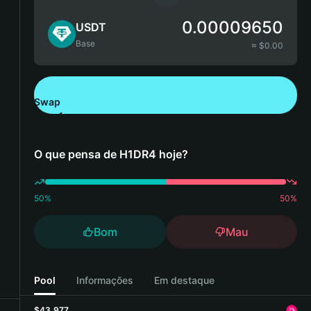
0.00009650
USDT
Base
≈ $
0.00
Swap
Descarregue a Bitget Wallet
O que pensa de H1DR4 hoje?
50
%
50
%
Bom
Mau
Pool
Informações
Em destaque
$43,977