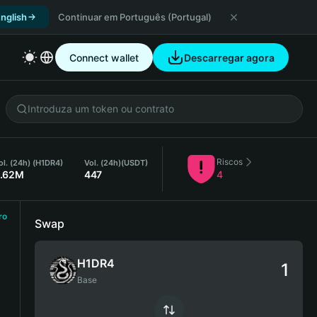
nglish
Continuar em Português (Portugal)
Connect wallet
Descarregar agora
Riscos
ol. (24h) (H1DR4)
Vol. (24h)
(USDT)
.62M
447
4
ro
Swap
H1DR4
Base