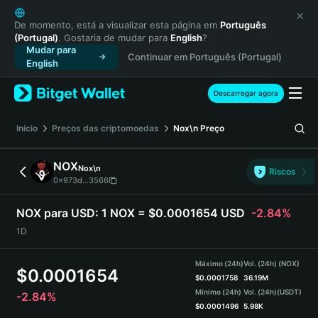
English
日本語
De momento, está a visualizar esta página em
Português
(Portugal)
. Gostaria de mudar para
English
?
Tiếng Việt
Mudar para
Continuar em Português (Portugal)
Русский
English
Español (Latinoamérica)
Türkçe
Descarregar agora
Italiano
Français
Início
Preços das criptomoedas
Nox\n
Preço
Deutsch
简体中文
NOX
Nox\n
Riscos
繁體中文
0x973d...3566
Português (Portugal)
Bahasa Indonesia
NOX para USD:
1 NOX = $0.0001654 USD
-2.84%
ภาษาไทย
1D
हिन्दी
বাংলা
Máximo (24h)
Vol. (24h) (NOX)
$
0.0001654
Español
$
0.0001758
36.19M
Mínimo (24h)
Vol. (24h)
(USDT)
-2.84%
Português (Brasil)
$
0.0001496
5.98K
Español (Argentina)