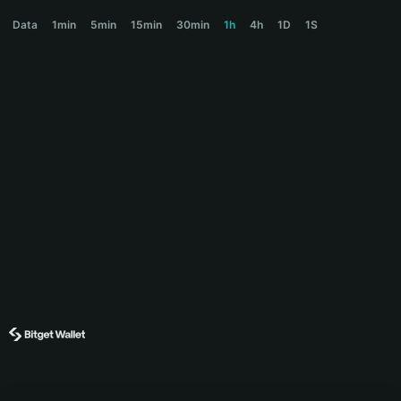
NOX Price Chart
Data
1min
5min
15min
30min
1h
4h
1D
1S