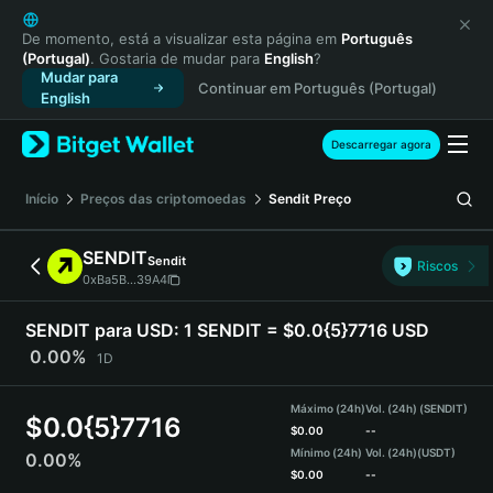
English
日本語
De momento, está a visualizar esta página em
Português
(Portugal)
. Gostaria de mudar para
English
?
Tiếng Việt
Mudar para
Continuar em Português (Portugal)
Русский
English
Español (Latinoamérica)
Türkçe
Descarregar agora
Italiano
Français
Início
Preços das criptomoedas
Sendit
Preço
Deutsch
简体中文
SENDIT
Sendit
Riscos
繁體中文
0xBa5B...39A4
Português (Portugal)
Bahasa Indonesia
SENDIT para USD:
1 SENDIT = $0.0{5}7716 USD
ภาษาไทย
0.00%
1D
हिन्दी
বাংলা
Máximo (24h)
Vol. (24h) (SENDIT)
$
0.0{5}7716
Español
$
0.00
--
Mínimo (24h)
Vol. (24h)
(USDT)
0.00%
Português (Brasil)
$
0.00
--
Español (Argentina)