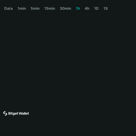
SENDIT Price Chart
Data
1min
5min
15min
30min
1h
4h
1D
1S