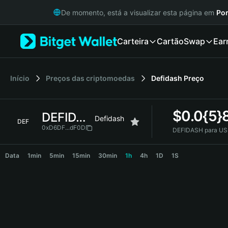
English
De momento, está a visualizar esta página em
Por
日本語
Tiếng Việt
Carteira
Cartão
Swap
Ear
Русский
Español (Latinoamérica)
Türkçe
Italiano
Início
Preços das criptomoedas
Defidash
Preço
Français
Deutsch
$
0.0{5}
DEFIDASH
简体中文
Defidash
DEF
繁體中文
0xD6DF...dF0D
DEFIDASH para US
Português (Portugal)
DEFIDASH Price Chart
Bahasa Indonesia
Data
1min
5min
15min
30min
1h
4h
1D
1S
ภาษาไทย
हिन्दी
বাংলা
Español
Português (Brasil)
Español (Argentina)