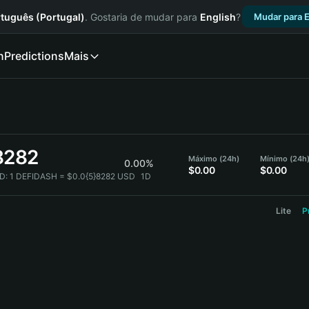
tuguês (Portugal)
. Gostaria de mudar para
English
?
Mudar para E
n
Predictions
Mais
8282
Máximo (24h)
Mínimo (24h
0.00%
$0.00
$0.00
D:
1 DEFIDASH = $0.0{5}8282 USD
1D
Lite
P