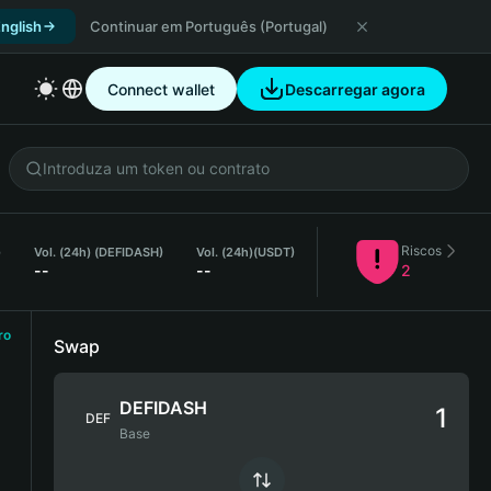
nglish
Continuar em Português (Portugal)
Connect wallet
Descarregar agora
Riscos
)
Vol. (24h) (DEFIDASH)
Vol. (24h)
(USDT)
--
--
2
ro
Swap
DEFIDASH
DEF
Base