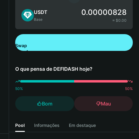
0.00000828
USDT
Base
≈ $
0.00
Swap
Descarregue a Bitget Wallet
O que pensa de DEFIDASH hoje?
50
%
50
%
Bom
Mau
Pool
Informações
Em destaque