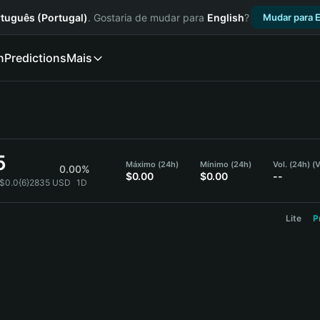
tuguês (Portugal)
. Gostaria de mudar para
English
?
Mudar para E
n
Predictions
Mais
5
Máximo (24h)
Mínimo (24h)
Vol. (24h) 
0.00%
$0.00
$0.00
--
 $0.0{6}2835 USD
1D
Lite
P