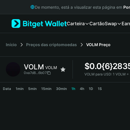
English
De momento, está a visualizar esta página em
Por
日本語
Tiếng Việt
Carteira
Cartão
Swap
Ear
Русский
Español (Latinoamérica)
Türkçe
Italiano
Início
Preços das criptomoedas
VOLM
Preço
Français
Deutsch
$
0.0{6}283
VOLM
简体中文
VOLM
繁體中文
0xa7d8...6b07
VOLM para USD:
1 VOLM =
Português (Portugal)
VOLM Price Chart
Bahasa Indonesia
Data
1min
5min
15min
30min
1h
4h
1D
1S
ภาษาไทย
हिन्दी
বাংলা
Español
Português (Brasil)
Español (Argentina)