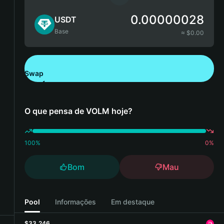
0.00000028
USDT
Base
≈ $
0.00
Swap
Descarregue a Bitget Wallet
O que pensa de VOLM hoje?
100
%
0
%
Bom
Mau
Pool
Informações
Em destaque
$33,246