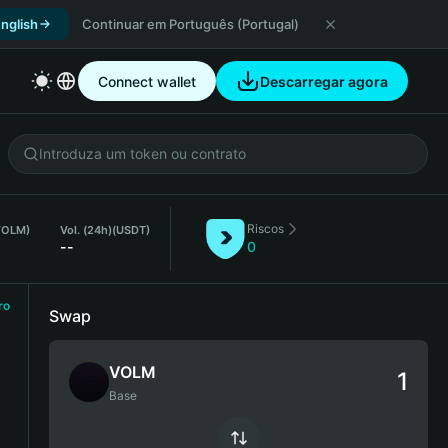
nglish
Continuar em Português (Portugal)
Connect wallet
Descarregar agora
Riscos
(VOLM)
Vol. (24h)
(USDT)
--
0
ro
Swap
VOLM
Base