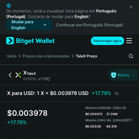
English
日本語
De momento, está a visualizar esta página em
Português
(Portugal)
. Gostaria de mudar para
English
?
Tiếng Việt
Mudar para
Continuar em Português (Portugal)
Русский
English
Español (Latinoamérica)
Türkçe
Descarregar agora
Italiano
Français
Início
Preços das criptomoedas
TaleX
Preço
Deutsch
简体中文
X
TaleX
Riscos
繁體中文
0x0510...e776
Português (Portugal)
Bahasa Indonesia
X para USD:
1 X = $0.003978 USD
+17.79%
1D
ภาษาไทย
हिन्दी
Máximo (24h)
Vol. (24h) (X)
$
0.003978
বাংলা
$
0.004412
21.24M
Mínimo (24h)
Vol. (24h)
(USDT)
+17.79%
Español
$
0.00336
84.51K
Português (Brasil)
X Price Chart
Español (Argentina)