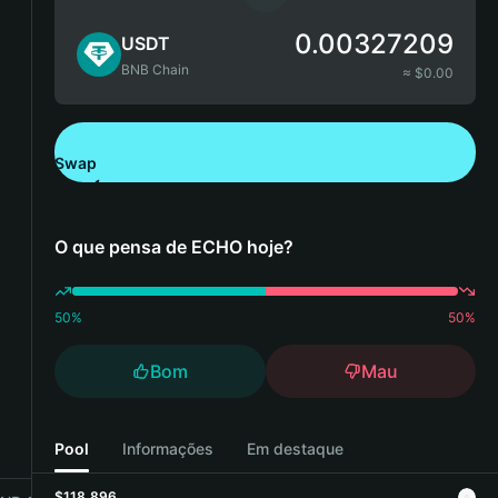
0.00327209
USDT
BNB Chain
≈ $
0.00
Swap
Descarregue a Bitget Wallet
O que pensa de ECHO hoje?
50
%
50
%
Bom
Mau
Pool
Informações
Em destaque
$118,896