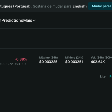
tuguês (Portugal)
. Gostaria de mudar para
English
?
Mudar para E
n
Predictions
Mais
Máximo (24h)
Mínimo (24h)
Vol. (24h) (ECH
-0.38%
$0.003285
$0.003251
402.64K
0.003272 USD
1D
Lite
P