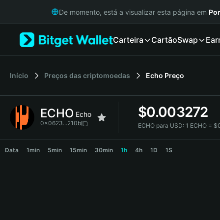
English
De momento, está a visualizar esta página em
Por
日本語
Tiếng Việt
Carteira
Cartão
Swap
Ear
Русский
Español (Latinoamérica)
Türkçe
Italiano
Início
Preços das criptomoedas
Echo
Preço
Français
Deutsch
$
0.003272
ECHO
简体中文
Echo
繁體中文
0x0623...210b
ECHO para USD:
1 ECHO = $
Português (Portugal)
ECHO Price Chart
Bahasa Indonesia
Data
1min
5min
15min
30min
1h
4h
1D
1S
ภาษาไทย
हिन्दी
বাংলা
Español
Português (Brasil)
Español (Argentina)