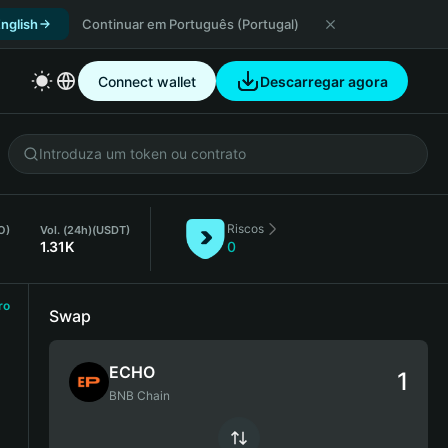
nglish
Continuar em Português (Portugal)
Connect wallet
Descarregar agora
Riscos
O)
Vol. (24h)
(USDT)
1.31K
0
ro
Swap
ECHO
BNB Chain