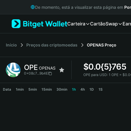
English
De momento, está a visualizar esta página em
Por
日本語
Tiếng Việt
Carteira
Cartão
Swap
Ear
Русский
Español (Latinoamérica)
Türkçe
Italiano
Início
Preços das criptomoedas
OPENAS
Preço
Français
Deutsch
$
0.0{5}765
OPE
简体中文
OPENAS
繁體中文
0x08c7...9b4E
OPE para USD:
1 OPE = $0.0
Português (Portugal)
OPE Price Chart
Bahasa Indonesia
Data
1min
5min
15min
30min
1h
4h
1D
1S
ภาษาไทย
हिन्दी
বাংলা
Español
Português (Brasil)
Español (Argentina)