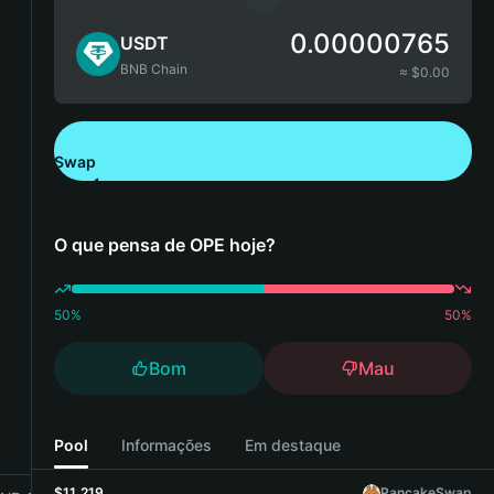
0.00000765
USDT
BNB Chain
≈ $
0.00
Swap
Descarregue a Bitget Wallet
O que pensa de OPE hoje?
50
%
50
%
Bom
Mau
Pool
Informações
Em destaque
$11,219
PancakeSwap