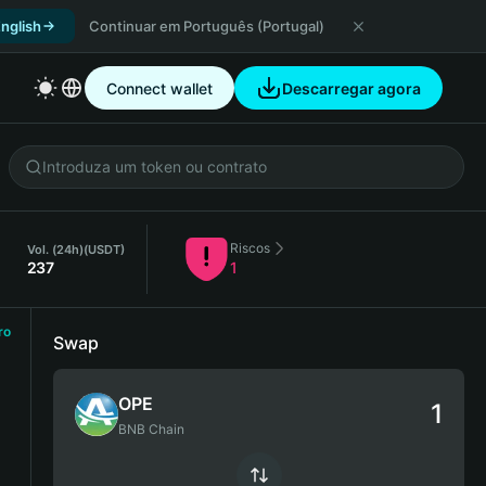
nglish
Continuar em Português (Portugal)
Connect wallet
Descarregar agora
Riscos
Vol. (24h)
(USDT)
237
1
ro
Swap
OPE
BNB Chain