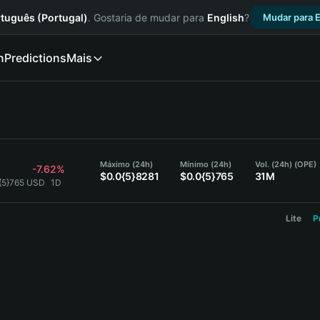
tuguês (Portugal)
. Gostaria de mudar para
English
?
Mudar para E
n
Predictions
Mais
Máximo (24h)
Mínimo (24h)
Vol. (24h) (OPE)
-7.62%
$0.0{5}8281
$0.0{5}765
31M
{5}765 USD
1D
Lite
P