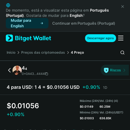
English
日本語
De momento, está a visualizar esta página em
Português
(Portugal)
. Gostaria de mudar para
English
?
Tiếng Việt
Mudar para
Continuar em Português (Portugal)
Русский
English
Español (Latinoamérica)
Türkçe
Descarregar agora
Italiano
Français
Início
Preços das criptomoedas
4
Preço
Deutsch
简体中文
4
4
Riscos
繁體中文
0x0A43...4444
Português (Portugal)
Bahasa Indonesia
4 para USD:
1 4 = $0.01056 USD
+0.90%
1D
ภาษาไทย
हिन्दी
Máximo (24h)
Vol. (24h) (4)
$
0.01056
বাংলা
$
0.01149
60.25M
Mínimo (24h)
Vol. (24h)
(USDT)
+0.90%
Español
$
0.01003
636.85K
Português (Brasil)
4 Price Chart
Español (Argentina)