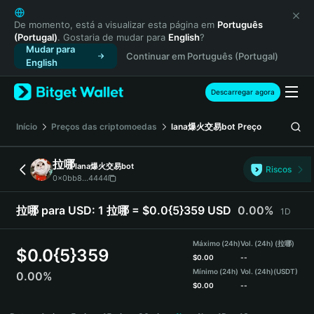
English
日本語
De momento, está a visualizar esta página em
Português
(Portugal)
. Gostaria de mudar para
English
?
Tiếng Việt
Mudar para
Continuar em Português (Portugal)
Русский
English
Español (Latinoamérica)
Türkçe
Descarregar agora
Italiano
Français
Início
Preços das criptomoedas
lana爆火交易bot
Preço
Deutsch
简体中文
拉哪
lana爆火交易bot
Riscos
繁體中文
0x0bb8...4444
Português (Portugal)
Bahasa Indonesia
拉哪 para USD:
1 拉哪 = $0.0{5}359 USD
0.00%
1D
ภาษาไทย
हिन्दी
Máximo (24h)
Vol. (24h) (拉哪)
$
0.0{5}359
বাংলা
$
0.00
--
Mínimo (24h)
Vol. (24h)
(USDT)
0.00%
Español
$
0.00
--
Português (Brasil)
拉哪 Price Chart
Español (Argentina)