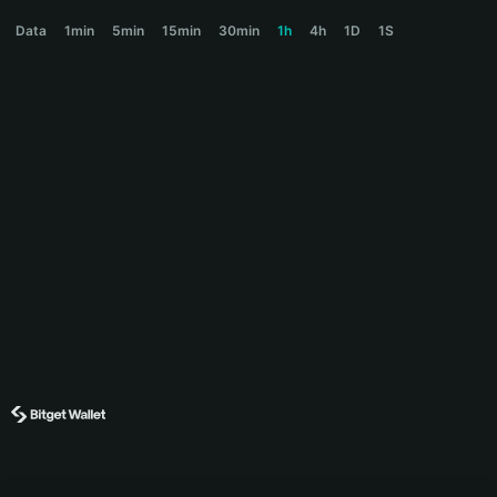
CARROT Price Chart
Data
1min
5min
15min
30min
1h
4h
1D
1S