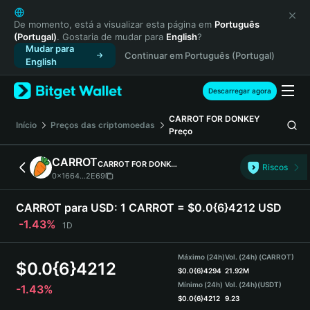
English
日本語
De momento, está a visualizar esta página em
Português
(Portugal)
. Gostaria de mudar para
English
?
Tiếng Việt
Mudar para
Continuar em Português (Portugal)
Русский
English
Español (Latinoamérica)
Türkçe
Descarregar agora
Italiano
CARROT FOR DONKEY
Français
Início
Preços das criptomoedas
Preço
Deutsch
简体中文
CARROT
CARROT FOR DONKEY
Riscos
繁體中文
0x1664...2E69
Português (Portugal)
Bahasa Indonesia
CARROT para USD:
1 CARROT = $0.0{6}4212 USD
ภาษาไทย
-1.43%
1D
हिन्दी
বাংলা
Máximo (24h)
Vol. (24h) (CARROT)
$
0.0{6}4212
Español
$
0.0{6}4294
21.92M
Mínimo (24h)
Vol. (24h)
(USDT)
-1.43%
Português (Brasil)
$
0.0{6}4212
9.23
Español (Argentina)